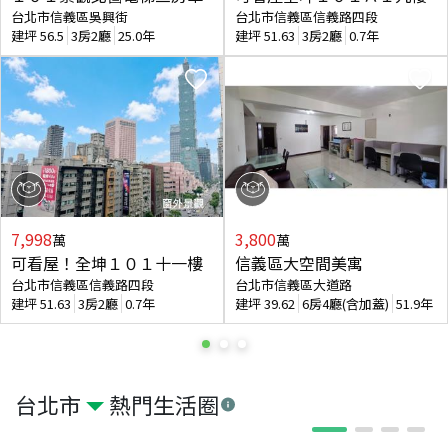
台北市信義區吳興街
台北市信義區信義路四段
建坪
56.5
3房2廳
25.0年
建坪
51.63
3房2廳
0.7年
7,998
3,800
萬
萬
可看屋！全坤１０１十一樓
信義區大空間美寓
台北市信義區信義路四段
台北市信義區大道路
建坪
51.63
3房2廳
0.7年
建坪
39.62
6房4廳(含加蓋)
51.9年
台北市
熱門生活圈