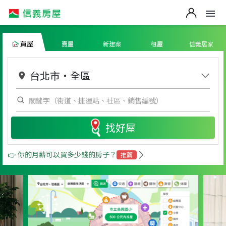
買屋
賣屋
新建案
租屋
信義居家
台北市
・
全區
找好屋
👉 你的月薪可以買多少錢的房子？
推薦