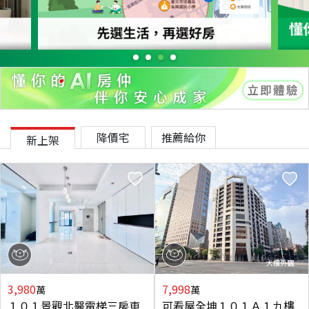
降價宅
推薦給你
新上架
3,980
7,998
萬
萬
１０１景觀北醫電梯三房車
可看屋全坤１０１Ａ１九樓