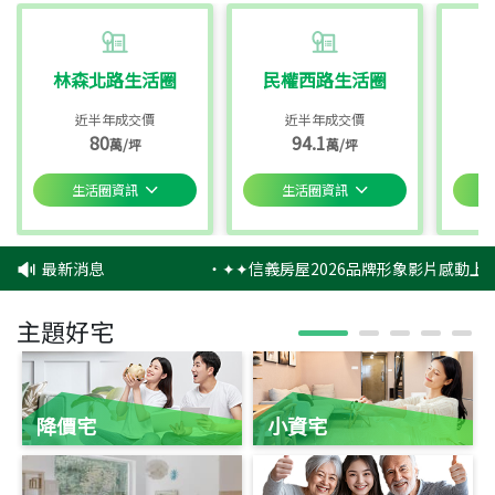
林森北路生活圈
民權西路生活圈
近半年成交價
近半年成交價
80
94.1
萬/坪
萬/坪
生活圈資訊
生活圈資訊
最新消息
‧
✦✦信義房屋2026品牌形象影片感動上映
主題好宅
降價宅
小資宅