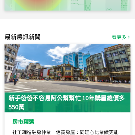
最新房訊新聞
看更多
新手爸爸不容易阿公幫幫忙 10年購屋總價多
550萬
房市精選
社工魂進駐房仲業 信義房屋：同理心比業績更能