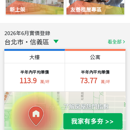
新上架
友善租屋專區
2026
年
6
月實價登錄
台北市
・
信義區
看全部
大樓
公寓
半年內平均單價
半年內平均單價
113.9
73.77
萬/坪
萬/坪