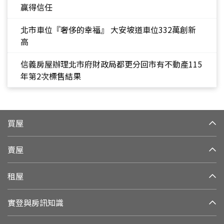
贏得信任
北市車位『奢侈的幸福』 大安坡道車位332萬創新
高
信義房屋辦理北市府財政局都更分回市有不動產115
年第2次標售結果
買屋
賣屋
租屋
實登與房訊知識