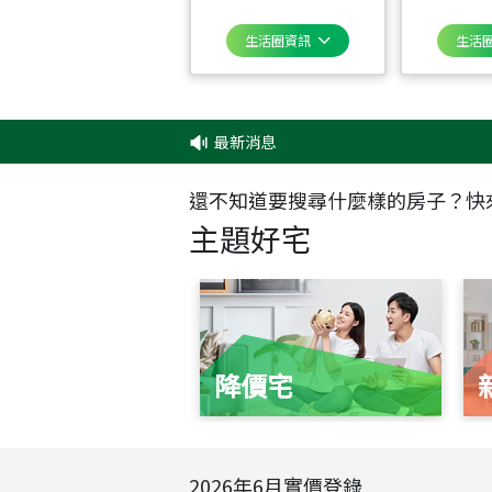
生活圈資訊
生活
最新消息
還不知道要搜尋什麼樣的房子？快
主題好宅
降價宅
2026
年
6
月實價登錄