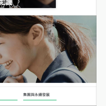
知識
總價
1,020
萬
總價
490
萬
總價
1,808
萬
集團與永續發展