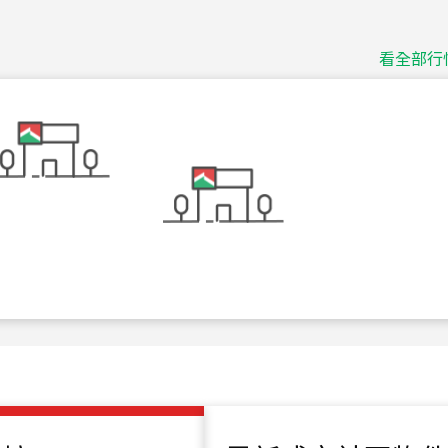
捷豹
台北市中山區長春路
看全部行
115
年
07
月 成交
十泉十美
台北市北投區光明路
115
年
07
月 成交
四維天廈
新竹市新竹市四維路
115
年
07
月 成交
菁英典藏
新竹市新竹市慈祥路
115
年
07
月 成交
長隄
新北市永和區環河西