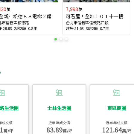
420
7,998
萬
萬
全新｝松德８８電梯２房
可看屋！全坤１０１十一樓
北市信義區松德路
台北市信義區信義路四段
坪
28.83
2房2廳
0.8年
建坪
51.63
3房2廳
0.7年
路生活圈
士林生活圈
東區商圈
年成交價
近半年成交價
近半年成交價
1
83.89
121.64
萬/坪
萬/坪
萬/坪