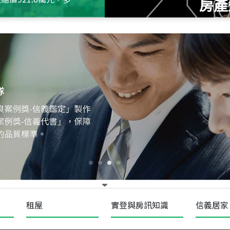
房產
115
年
07
月 成交
十泉十美
台北市北投區光明路
115
年
07
月 成交
四維天廈
新竹市新竹市四維路
115
年
07
月 成交
菁英典藏
新竹市新竹市慈祥路
租屋
實登與房訊知識
信義居家