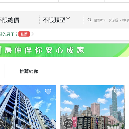
不限總價
不限類型
錢的房子？
推薦
推薦給你