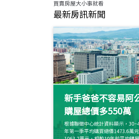
買賣房屋大小事就看
最新房訊新聞
新手爸爸不容易阿公
購屋總價多550萬
根據聯徵中心統計資料顯示，30~
年第一季平均購買總價1473.6
1063.2萬元，相較10年前平均購