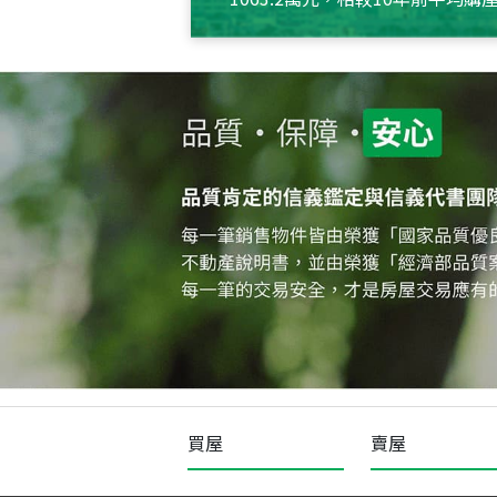
約550萬元，且貸款金額也多
買屋
賣屋