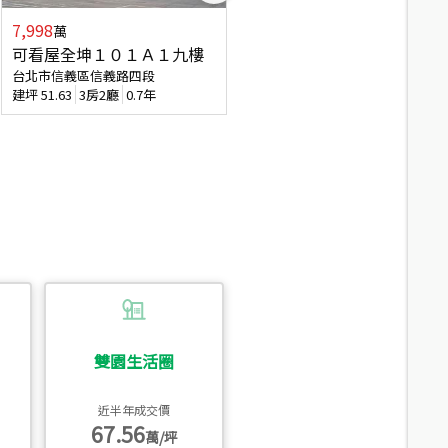
7,998
7,688
萬
萬
可看屋全坤１０１Ａ１九樓
專任全坤１０１邊間１３樓
台北市信義區信義路四段
台北市信義區信義路四段
建坪
51.63
3房2廳
0.7年
建坪
53
2廳2衛
0.7年
雙園生活圈
近半年成交價
67.56
萬/坪