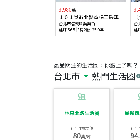
3,980
3,
萬
１０１景觀北醫電梯三房車
｛
台北市信義區吳興街
台
建坪
56.5
3房2廳
25.0年
建
最受關注的生活圈，你跟上了嗎？
台北市
熱門生活圈
林森北路生活圈
民權西
近半年成交價
近半
80
94.
萬/坪