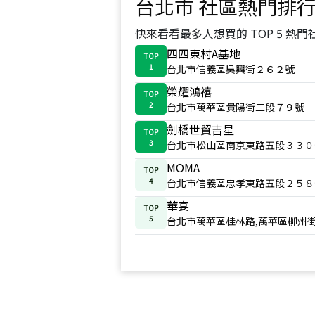
台北市
社區熱門排
快來看看最多人想買的 TOP 5 熱門
四四東村A基地
TOP
1
台北市信義區吳興街２６２號
榮耀鴻禧
TOP
2
台北市萬華區貴陽街二段７９號
劍橋世貿吉星
TOP
3
台北市松山區南京東路五段３３０
MOMA
TOP
4
台北市信義區忠孝東路五段２５８
華宴
TOP
5
台北市萬華區桂林路,萬華區柳州