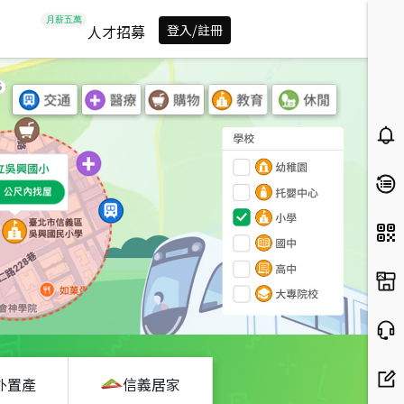
人才招募
登入/註冊
外置產
信義居家