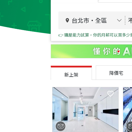
台北市
・
全區
👉 購屋能力試算，你的月薪可以買多少
降價宅
新上架