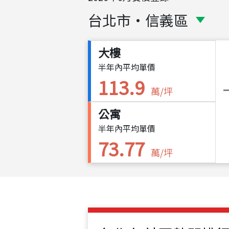
台北市
・
信義區
大樓
半年內平均單價
113.9
萬/坪
公寓
半年內平均單價
73.77
萬/坪