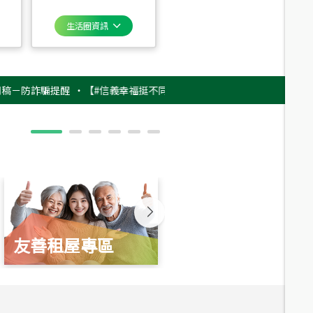
生活圈資訊
詐騙提醒
‧
【#信義幸福挺不同】用實力，讓升職免抽號碼牌！最新雇主品牌
友善租屋專區
新婚起家厝
總價