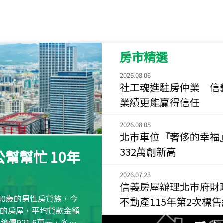
115
年
07
月 成交
菁英典藏
新竹市新竹市慈祥路
房市精選
115
年
07
月 成交
長隄
2026.08.06
新北市永和區環河西
社工魂進駐房仲業 信
業績更能贏得信任
115
年
07
月 成交
央央
2026.08.05
新竹縣竹北市高鐵八
北市車位『奢侈的幸福
115
年
07
月 成交
332萬創新高
幫幫忙 10年
小西華
台北市內湖區康寧路
2026.07.23
信義房屋辦理北市府財
115
年
07
月 成交
40歲的男性房貸族，今
不動產115年第2次標
捷豹
萬元的房屋，平均貸款金額
台北市中山區長春路
屋總價921.6萬元，多出