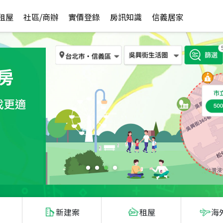
租屋
社區/商辦
實價登錄
房訊知識
信義居家
新建案
租屋
海