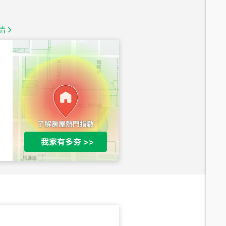
1,350
萬
情
總價
1,020
萬
總價
490
萬
總價
1,808
萬
總價
530
萬
路二段