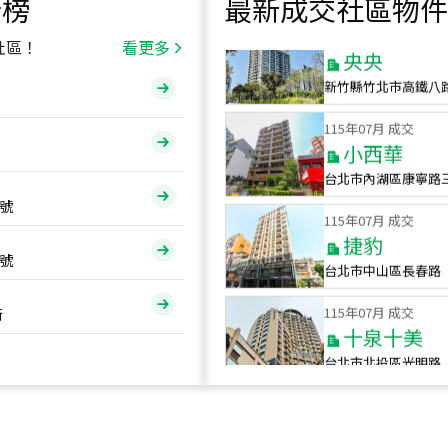
行榜
最新成交社區物件
115
年
07
月 成交
央央
社區！
看更多
新竹縣竹北市高鐵八
115
年
07
月 成交
小西華
台北市內湖區康寧路
115
年
07
月 成交
號
捷豹
台北市中山區長春路
號
115
年
07
月 成交
十泉十美
街
台北市北投區光明路
115
年
07
月 成交
四維天廈
新竹市新竹市四維路