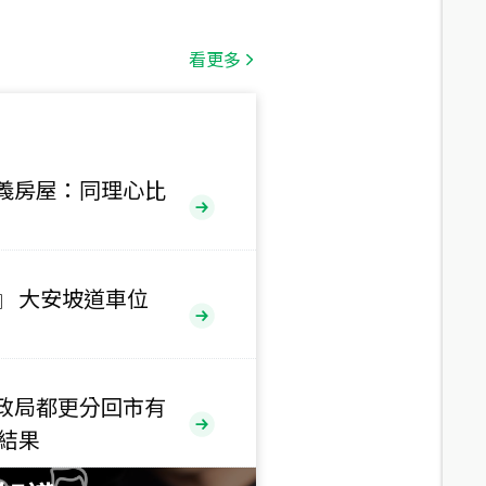
總價
1,808
萬
看更多
總價
530
萬
路二段
義房屋：同理心比
總價
5,800
萬
路
』 大安坡道車位
總價
1,938
萬
三段
政局都更分回市有
總價
售結果
1,350
萬