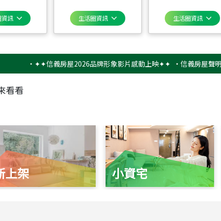
圈資訊
生活圈資訊
生活圈資訊
‧
✦✦信義房屋2026品牌形象影片感動上映✦✦
‧
信義房屋聲明稿－防
來看看
新上架
小資宅
115
年
07
月 成交