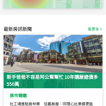
最新房訊新聞
看更多
新手爸爸不容易阿公幫幫忙 10年購屋總價多
550萬
房市精選
社工魂進駐房仲業 信義房屋：同理心比業績更能