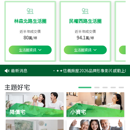
林森北路生活圈
民權西路生活圈
近半年成交價
近半年成交價
80
94.1
萬/坪
萬/坪
生活圈資訊
生活圈資訊
最新消息
‧
✦✦信義房屋2026品牌形象影片感動上映
主題好宅
降價宅
小資宅