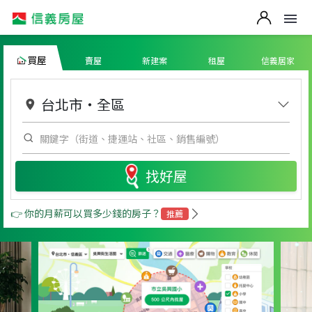
買屋
賣屋
新建案
租屋
信義居家
台北市
・
全區
找好屋
👉 你的月薪可以買多少錢的房子？
推薦