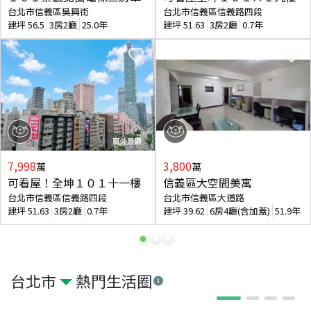
台北市信義區吳興街
台北市信義區信義路四段
建坪
56.5
3房2廳
25.0年
建坪
51.63
3房2廳
0.7年
7,998
3,800
萬
萬
可看屋！全坤１０１十一樓
信義區大空間美寓
台北市信義區信義路四段
台北市信義區大道路
建坪
51.63
3房2廳
0.7年
建坪
39.62
6房4廳(含加蓋)
51.9年
台北市
熱門生活圈