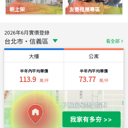
新上架
友善租屋專區
2026
年
6
月實價登錄
台北市
・
信義區
看全部
大樓
公寓
半年內平均單價
半年內平均單價
113.9
73.77
萬/坪
萬/坪