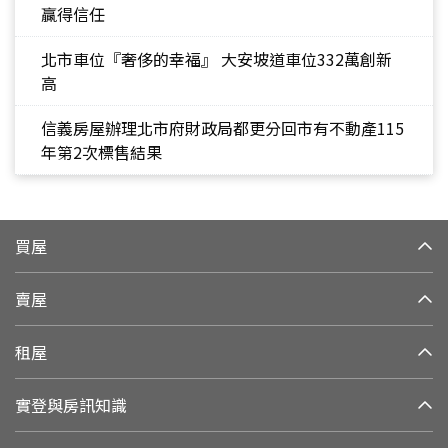
贏得信任
北市車位『奢侈的幸福』 大安坡道車位332萬創新
高
信義房屋辦理北市府財政局都更分回市有不動產115
年第2次標售結果
買屋
賣屋
租屋
實登與房訊知識