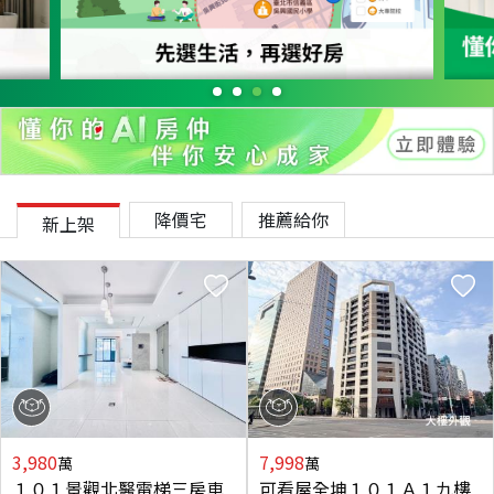
降價宅
推薦給你
新上架
3,980
7,998
萬
萬
１０１景觀北醫電梯三房車
可看屋全坤１０１Ａ１九樓