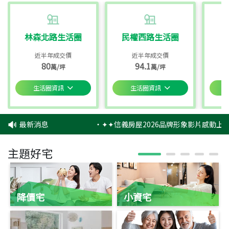
林森北路生活圈
民權西路生活圈
近半年成交價
近半年成交價
80
94.1
萬/坪
萬/坪
生活圈資訊
生活圈資訊
最新消息
‧
✦✦信義房屋2026品牌形象影片感動上映
主題好宅
降價宅
小資宅