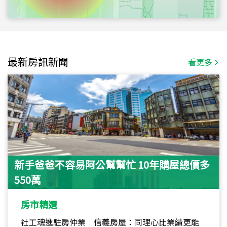
最新房訊新聞
看更多
新手爸爸不容易阿公幫幫忙 10年購屋總價多
550萬
房市精選
社工魂進駐房仲業 信義房屋：同理心比業績更能