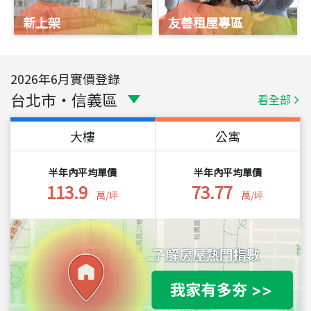
新上架
友善租屋專區
2026
年
6
月實價登錄
台北市
・
信義區
看全部
大樓
公寓
半年內平均單價
半年內平均單價
113.9
73.77
萬/坪
萬/坪