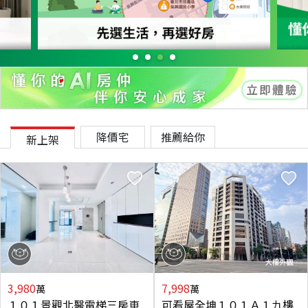
降價宅
推薦給你
新上架
3,980
7,998
萬
萬
１０１景觀北醫電梯三房車
可看屋全坤１０１Ａ１九樓