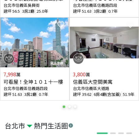
台北市信義區吳興街
台北市信義區信義路四段
建坪
56.5
3房2廳
25.0年
建坪
51.63
3房2廳
0.7年
7,998
3,800
萬
萬
可看屋！全坤１０１十一樓
信義區大空間美寓
台北市信義區信義路四段
台北市信義區大道路
建坪
51.63
3房2廳
0.7年
建坪
39.62
6房4廳(含加蓋)
51.9年
台北市
熱門生活圈