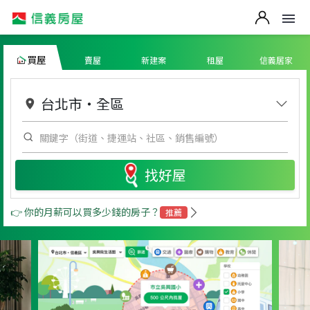
買屋
賣屋
新建案
租屋
信義居家
台北市
・
全區
找好屋
👉 你的月薪可以買多少錢的房子？
推薦