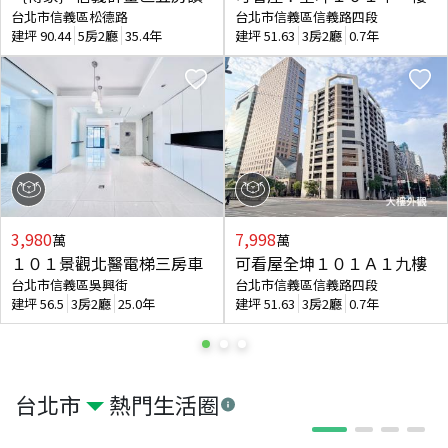
台北市信義區松德路
台北市信義區信義路四段
建坪
90.44
5房2廳
35.4年
建坪
51.63
3房2廳
0.7年
3,980
7,998
萬
萬
１０１景觀北醫電梯三房車
可看屋全坤１０１Ａ１九樓
台北市信義區吳興街
台北市信義區信義路四段
建坪
56.5
3房2廳
25.0年
建坪
51.63
3房2廳
0.7年
台北市
熱門生活圈