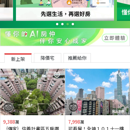
降價宅
推薦給你
新上架
9,388
7,998
萬
萬
｛傳家｝信義計畫區五房讚
可看屋！全坤１０１十一樓