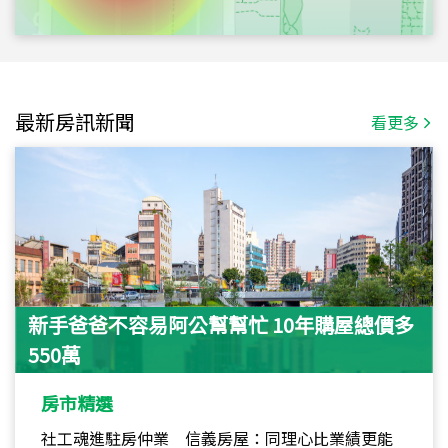
最新房訊新聞
看更多
新手爸爸不容易阿公幫幫忙 10年購屋總價多
550萬
房市精選
社工魂進駐房仲業 信義房屋：同理心比業績更能