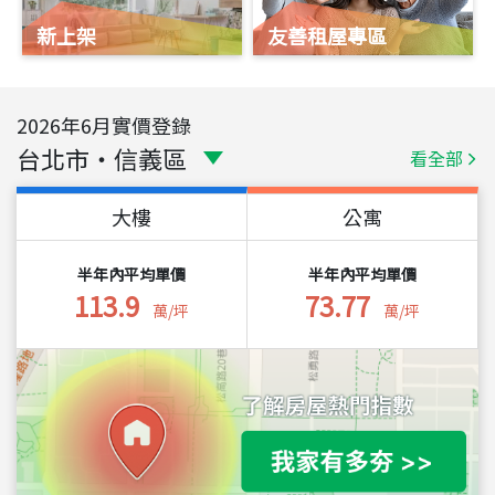
新上架
友善租屋專區
2026
年
6
月實價登錄
台北市
・
信義區
看全部
大樓
公寓
半年內平均單價
半年內平均單價
113.9
73.77
萬/坪
萬/坪