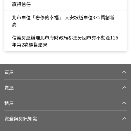
贏得信任
北市車位『奢侈的幸福』 大安坡道車位332萬創新
高
信義房屋辦理北市府財政局都更分回市有不動產115
年第2次標售結果
買屋
賣屋
租屋
實登與房訊知識