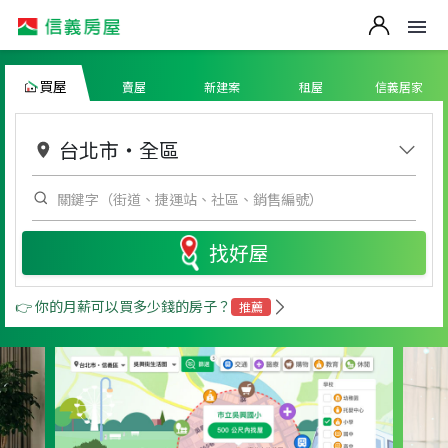
買屋
賣屋
新建案
租屋
信義居家
台北市
・
全區
找好屋
👉 你的月薪可以買多少錢的房子？
推薦