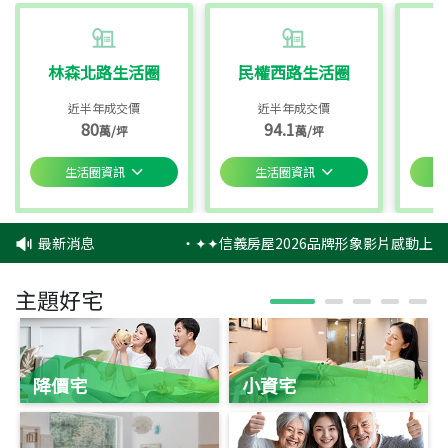
林森北路生活圈
民權西路生活圈
近半年成交價
近半年成交價
80
94.1
萬/坪
萬/坪
生活圈資訊
生活圈資訊
最新消息
‧
✦✦信義房屋2026品牌形象影片感動上映
主題好宅
降價宅
小資宅