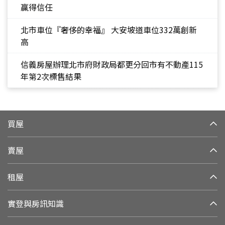
贏得信任
北市車位『奢侈的幸福』 大安坡道車位332萬創新
高
信義房屋辦理北市府財政局都更分回市有不動產115
年第2次標售結果
買屋
賣屋
租屋
實登與房訊知識