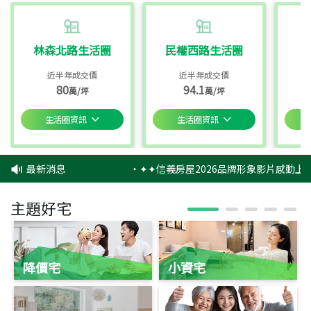
林森北路生活圈
民權西路生活圈
近半年成交價
近半年成交價
80
94.1
萬/坪
萬/坪
生活圈資訊
生活圈資訊
最新消息
‧
✦✦信義房屋2026品牌形象影片感動上映
主題好宅
降價宅
小資宅