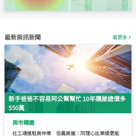
最新房訊新聞
看更多
新手爸爸不容易阿公幫幫忙 10年購屋總價多
550萬
房市精選
社工魂進駐房仲業 信義房屋：同理心比業績更能