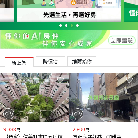
降價宅
推薦給你
新上架
9,388
2,800
萬
萬
｛傳家｝信義計畫區五房讚
方正亮麗靜巷頂加雅寓