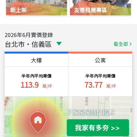
新上架
友善租屋專區
2026
年
6
月實價登錄
台北市
・
信義區
看全部
大樓
公寓
半年內平均單價
半年內平均單價
113.9
73.77
萬/坪
萬/坪