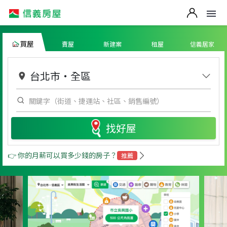
買屋
賣屋
新建案
租屋
信義居家
台北市
・
全區
找好屋
👉 你的月薪可以買多少錢的房子？
推薦