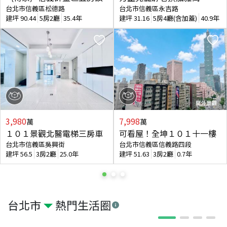
台北市信義區松德路
台北市信義區永吉路
建坪
90.44
5房2廳
35.4年
建坪
31.16
5房4廳(含加蓋)
40.9年
3,980
7,998
萬
萬
１０１景觀北醫電梯三房車
可看屋！全坤１０１十一樓
台北市信義區吳興街
台北市信義區信義路四段
建坪
56.5
3房2廳
25.0年
建坪
51.63
3房2廳
0.7年
台北市
熱門生活圈