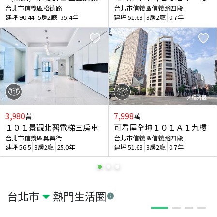
台北市信義區松德路
台北市信義區信義路四段
建坪
90.44
5房2廳
35.4年
建坪
51.63
3房2廳
0.7年
3,980
7,998
萬
萬
１０１景觀北醫電梯三房車
可看屋全坤１０１Ａ１九樓
台北市信義區吳興街
台北市信義區信義路四段
建坪
56.5
3房2廳
25.0年
建坪
51.63
3房2廳
0.7年
台北市
熱門生活圈