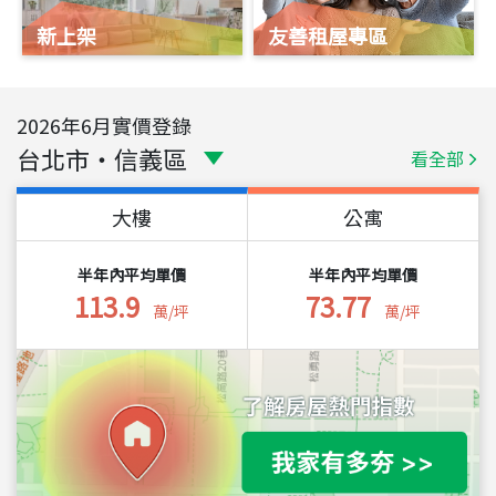
新上架
友善租屋專區
2026
年
6
月實價登錄
台北市
・
信義區
看全部
大樓
公寓
半年內平均單價
半年內平均單價
113.9
73.77
萬/坪
萬/坪