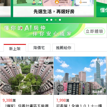
降價宅
推薦給你
新上架
9,388
7,998
萬
萬
｛傳家｝信義計畫區五房讚
可看屋！全坤１０１十一樓