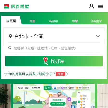
買屋
賣屋
新建案
租屋
信義居家
台北市
・
全區
找好屋
👉 你的月薪可以買多少錢的房子？
推薦