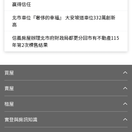
贏得信任
北市車位『奢侈的幸福』 大安坡道車位332萬創新
高
信義房屋辦理北市府財政局都更分回市有不動產115
年第2次標售結果
買屋
賣屋
租屋
實登與房訊知識