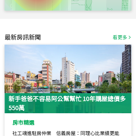
最新房訊新聞
看更多
新手爸爸不容易阿公幫幫忙 10年購屋總價多
550萬
房市精選
社工魂進駐房仲業 信義房屋：同理心比業績更能