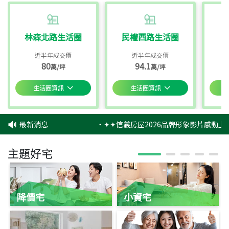
林森北路生活圈
民權西路生活圈
近半年成交價
近半年成交價
80
94.1
萬/坪
萬/坪
生活圈資訊
生活圈資訊
最新消息
‧
✦✦信義房屋2026品牌形象影片感動上映
主題好宅
降價宅
小資宅