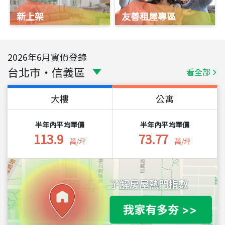
新上架
友善租屋專區
2026
年
6
月實價登錄
台北市
・
信義區
看全部
大樓
公寓
半年內平均單價
半年內平均單價
113.9
73.77
萬/坪
萬/坪