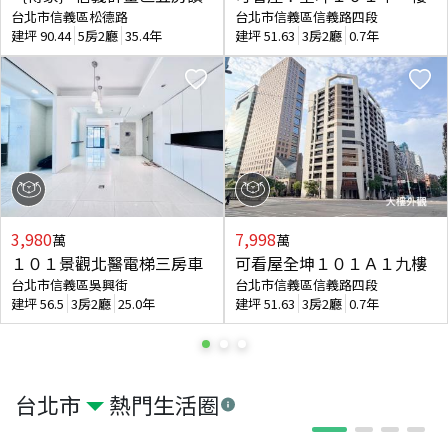
台北市信義區松德路
台北市信義區信義路四段
建坪
90.44
5房2廳
35.4年
建坪
51.63
3房2廳
0.7年
3,980
7,998
萬
萬
１０１景觀北醫電梯三房車
可看屋全坤１０１Ａ１九樓
台北市信義區吳興街
台北市信義區信義路四段
建坪
56.5
3房2廳
25.0年
建坪
51.63
3房2廳
0.7年
台北市
熱門生活圈