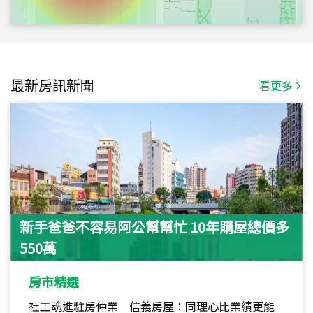
最新房訊新聞
看更多
新手爸爸不容易阿公幫幫忙 10年購屋總價多
550萬
房市精選
社工魂進駐房仲業 信義房屋：同理心比業績更能