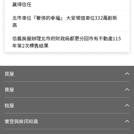
贏得信任
北市車位『奢侈的幸福』 大安坡道車位332萬創新
高
信義房屋辦理北市府財政局都更分回市有不動產115
年第2次標售結果
買屋
賣屋
租屋
實登與房訊知識