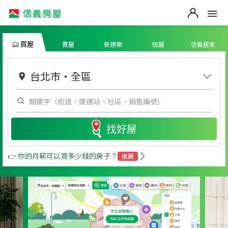
買屋
賣屋
新建案
租屋
信義居家
台北市
・
全區
找好屋
👉 你的月薪可以買多少錢的房子？
推薦