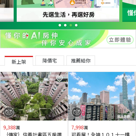
降價宅
推薦給你
新上架
9,388
7,998
萬
萬
｛傳家｝信義計畫區五房讚
可看屋！全坤１０１十一樓