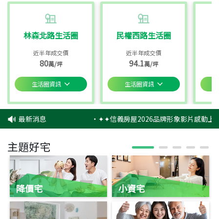
林森北路生活圈
民權西路生活圈
近半年成交價
近半年成交價
80
94.1
萬/坪
萬/坪
生活圈資訊
生活圈資訊
最新消息
‧
✦✦信義房屋2026品牌形象影片感動上映
主題好宅
降價宅
小資宅