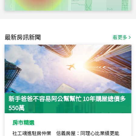
最新房訊新聞
看更多
新手爸爸不容易阿公幫幫忙 10年購屋總價多
550萬
房市精選
社工魂進駐房仲業 信義房屋：同理心比業績更能