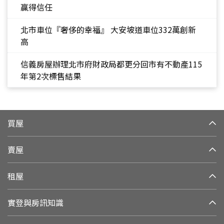
贏得信任
北市車位『奢侈的幸福』 大安坡道車位332萬創新
高
信義房屋辦理北市府財政局都更分回市有不動產115
年第2次標售結果
買屋
賣屋
租屋
實登與房訊知識