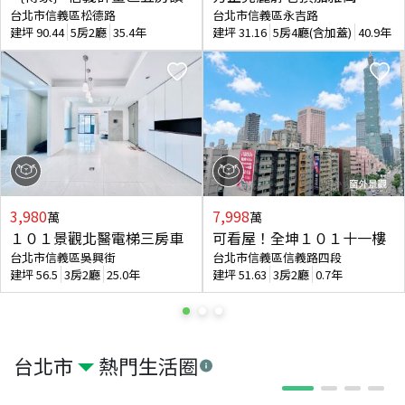
台北市信義區松德路
台北市信義區永吉路
建坪
90.44
5房2廳
35.4年
建坪
31.16
5房4廳(含加蓋)
40.9年
3,980
7,998
萬
萬
１０１景觀北醫電梯三房車
可看屋！全坤１０１十一樓
台北市信義區吳興街
台北市信義區信義路四段
建坪
56.5
3房2廳
25.0年
建坪
51.63
3房2廳
0.7年
台北市
熱門生活圈