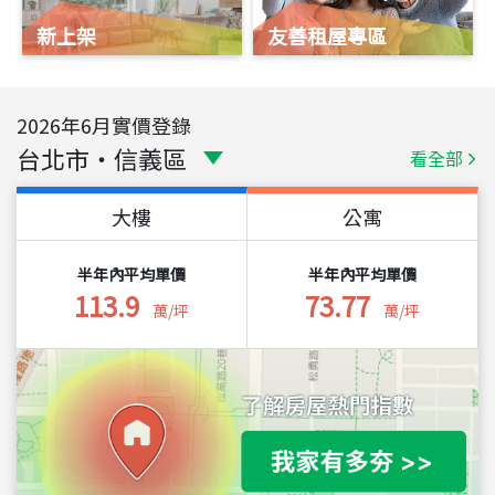
新上架
友善租屋專區
2026
年
6
月實價登錄
台北市
・
信義區
看全部
大樓
公寓
半年內平均單價
半年內平均單價
113.9
73.77
萬/坪
萬/坪