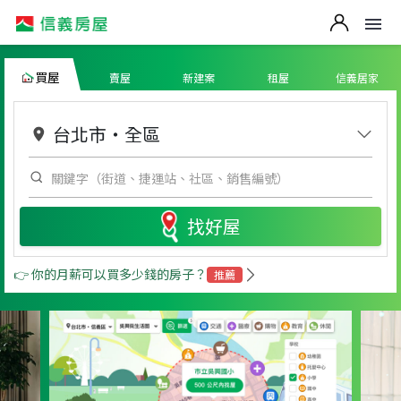
買屋
賣屋
新建案
租屋
信義居家
台北市
・
全區
找好屋
👉 你的月薪可以買多少錢的房子？
推薦