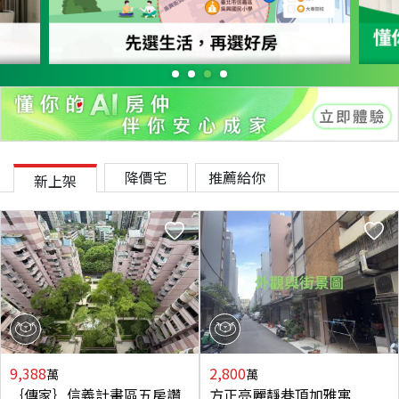
降價宅
推薦給你
新上架
9,388
2,800
萬
萬
｛傳家｝信義計畫區五房讚
方正亮麗靜巷頂加雅寓