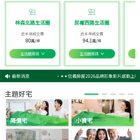
林森北路生活圈
民權西路生活圈
近半年成交價
近半年成交價
80
94.1
萬/坪
萬/坪
生活圈資訊
生活圈資訊
最新消息
‧
✦✦信義房屋2026品牌形象影片感動上映
主題好宅
降價宅
小資宅