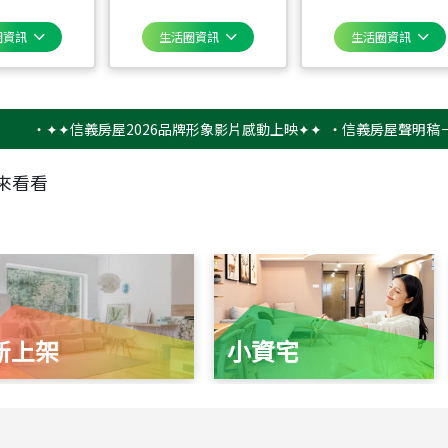
圈資訊
生活圈資訊
生活圈資訊
✦✦信義房屋2026品牌形象影片感動上映✦✦
‧
信義房屋聲明稿－防詐騙
來看看
新上架
小資宅
115
年
07
月 成交