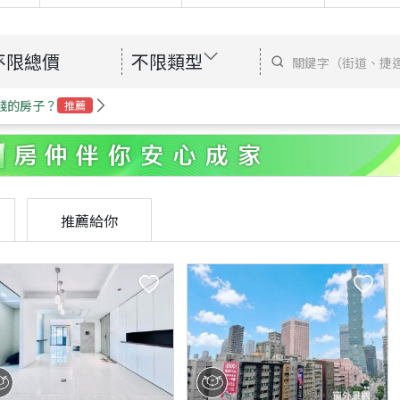
不限總價
不限類型
錢的房子？
推薦
推薦給你