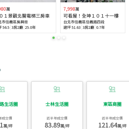
980
7,998
萬
萬
０１景觀北醫電梯三房車
可看屋！全坤１０１十一樓
北市信義區吳興街
台北市信義區信義路四段
坪
56.5
3房2廳
25.0年
建坪
51.63
3房2廳
0.7年
路生活圈
士林生活圈
東區商圈
年成交價
近半年成交價
近半年成交價
1
83.89
121.64
萬/坪
萬/坪
萬/坪