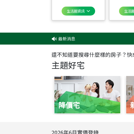
生活圈資訊
生活
最新消息
‧
還不知道要搜尋什麼樣的房子？快
主題好宅
降價宅
2026
年
6
月實價登錄