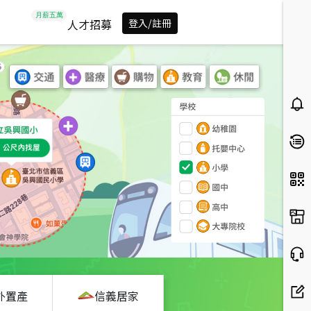
人才招募
登入/註冊
外置產
信義居家