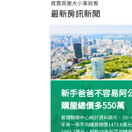
買賣房屋大小事就看
最新房訊新聞
新手爸爸不容易阿公
購屋總價多550萬
根據聯徵中心統計資料顯示，30~
年第一季平均購買總價1473.6
1063.2萬元，相較10年前平均購