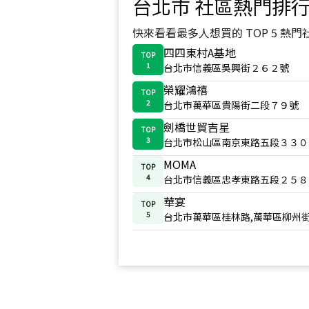
台北市
社區熱門排
快來看看最多人想買的 TOP 5 熱門
四四東村A基地
TOP
1
台北市信義區吳興街２６２號
榮耀鴻禧
TOP
2
台北市萬華區貴陽街二段７９號
劍橋世貿吉星
TOP
3
台北市松山區南京東路五段３３０
MOMA
TOP
4
台北市信義區忠孝東路五段２５８
華宴
TOP
5
台北市萬華區桂林路,萬華區柳州