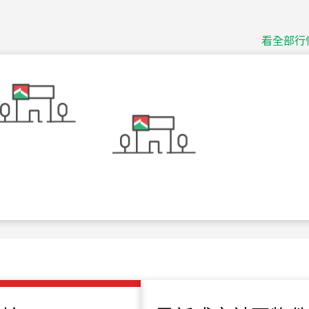
捷豹
台北市中山區長春路
看全部行
115
年
07
月 成交
十泉十美
台北市北投區光明路
115
年
07
月 成交
四維天廈
新竹市新竹市四維路
115
年
07
月 成交
菁英典藏
新竹市新竹市慈祥路
115
年
07
月 成交
長隄
新北市永和區環河西