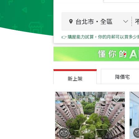
台北市
・
全區
👉 購屋能力試算，你的月薪可以買多少
降價宅
新上架