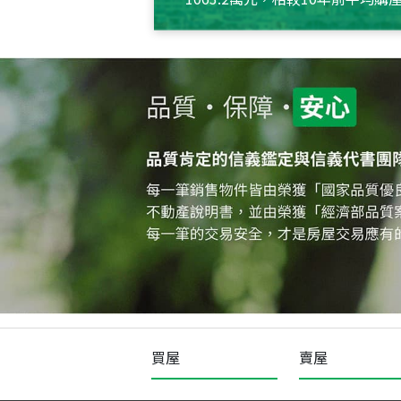
約550萬元，且貸款金額也多
買屋
賣屋