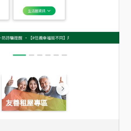
生活圈資訊
提醒
‧
【#信義幸福挺不同】用實力，讓升職免抽號碼牌！最新雇主品牌影片
友善租屋專區
新婚起家厝
總價