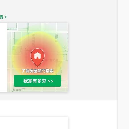
1,350
萬
情
總價
1,020
萬
總價
490
萬
總價
1,808
萬
總價
530
萬
路二段