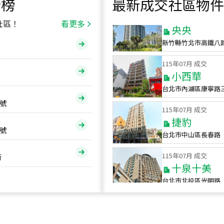
行榜
最新成交社區物件
115
年
07
月 成交
央央
社區！
看更多
新竹縣竹北市高鐵八
115
年
07
月 成交
小西華
台北市內湖區康寧路
115
年
07
月 成交
號
捷豹
台北市中山區長春路
號
115
年
07
月 成交
十泉十美
街
台北市北投區光明路
115
年
07
月 成交
四維天廈
新竹市新竹市四維路