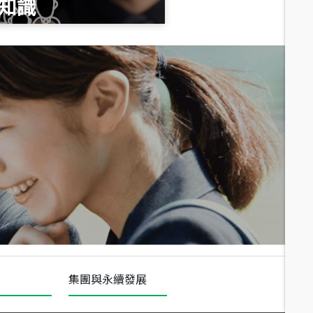
知識
總價
1,020
萬
總價
490
萬
總價
1,808
萬
集團與永續發展