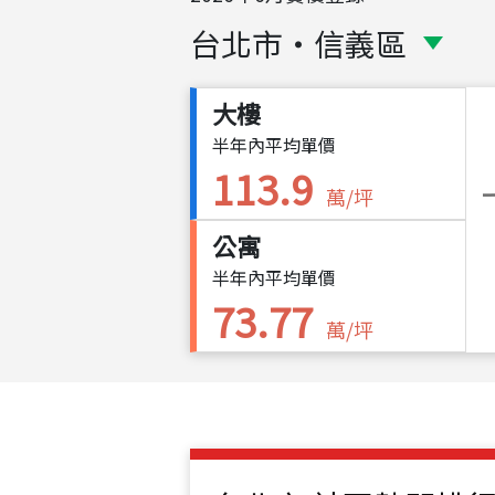
台北市
・
信義區
大樓
半年內平均單價
113.9
萬/坪
公寓
半年內平均單價
73.77
萬/坪