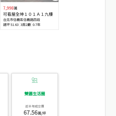
7,998
3,800
萬
萬
可看屋全坤１０１Ａ１九樓
信義區大空間美寓
台北市信義區信義路四段
台北市信義區大道路
建坪
51.63
3房2廳
0.7年
建坪
39.62
6房4廳(含加蓋)
51.9
雙園生活圈
近半年成交價
67.56
萬/坪