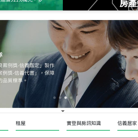
房產
115
年
07
月 成交
十泉十美
台北市北投區光明路
115
年
07
月 成交
四維天廈
新竹市新竹市四維路
115
年
07
月 成交
菁英典藏
新竹市新竹市慈祥路
租屋
實登與房訊知識
信義居家