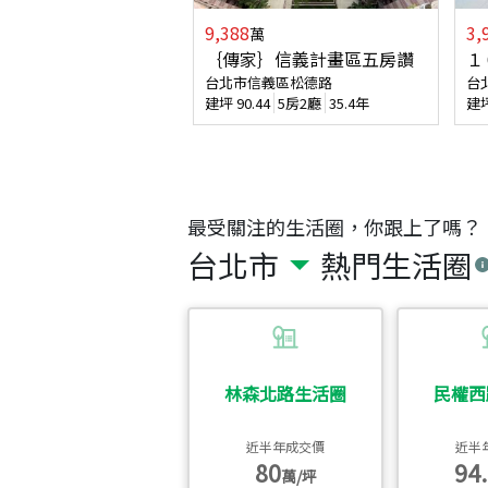
9,388
3,
萬
｛傳家｝信義計畫區五房讚
１
台北市信義區松德路
台
建坪
90.44
5房2廳
35.4年
建
最受關注的生活圈，你跟上了嗎？
台北市
熱門生活圈
林森北路生活圈
民權西
近半年成交價
近半
80
94.
萬/坪