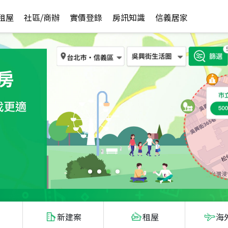
租屋
社區/商辦
實價登錄
房訊知識
信義居家
新建案
租屋
海