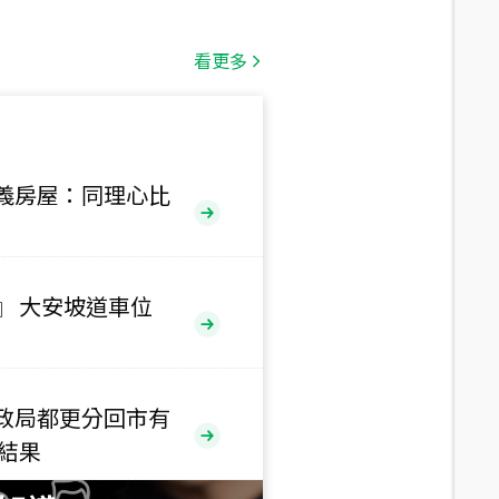
總價
1,808
萬
看更多
總價
530
萬
路二段
義房屋：同理心比
總價
5,800
萬
路
』 大安坡道車位
總價
1,938
萬
三段
政局都更分回市有
總價
售結果
1,350
萬