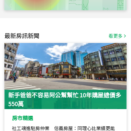
最新房訊新聞
看更多
新手爸爸不容易阿公幫幫忙 10年購屋總價多
550萬
房市精選
社工魂進駐房仲業 信義房屋：同理心比業績更能