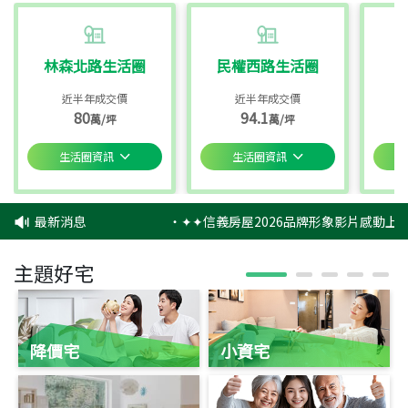
林森北路生活圈
民權西路生活圈
近半年成交價
近半年成交價
80
94.1
萬/坪
萬/坪
生活圈資訊
生活圈資訊
最新消息
‧
✦✦信義房屋2026品牌形象影片感動上映
主題好宅
降價宅
小資宅