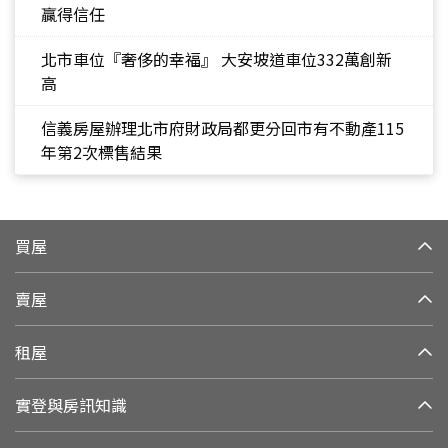
贏得信任
北市車位『奢侈的幸福』 大安坡道車位332萬創新
高
信義房屋辦理北市府財政局都更分回市有不動產115
年第2次標售結果
買屋
賣屋
租屋
實登與房訊知識