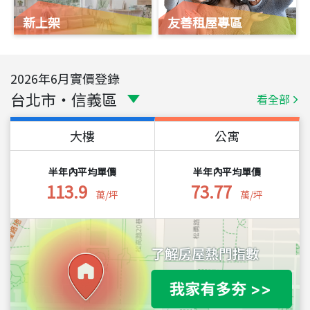
新上架
友善租屋專區
2026
年
6
月實價登錄
台北市
・
信義區
看全部
大樓
公寓
半年內平均單價
半年內平均單價
113.9
73.77
萬/坪
萬/坪