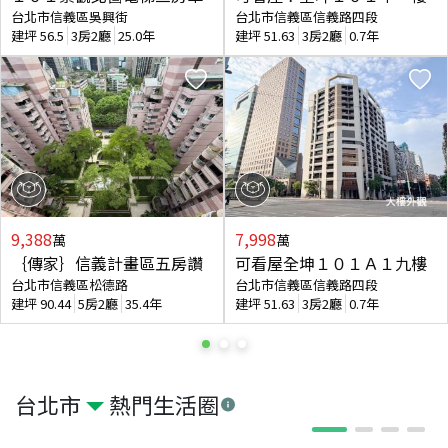
台北市信義區吳興街
台北市信義區信義路四段
建坪
56.5
3房2廳
25.0年
建坪
51.63
3房2廳
0.7年
9,388
7,998
萬
萬
｛傳家｝信義計畫區五房讚
可看屋全坤１０１Ａ１九樓
台北市信義區松德路
台北市信義區信義路四段
建坪
90.44
5房2廳
35.4年
建坪
51.63
3房2廳
0.7年
台北市
熱門生活圈