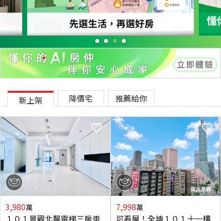
降價宅
推薦給你
新上架
3,980
7,998
萬
萬
１０１景觀北醫電梯三房車
可看屋！全坤１０１十一樓