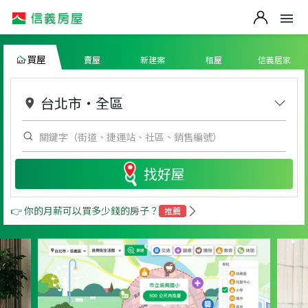
買屋
賣屋
新建案
租屋
信義居家
台北市
・
全區
找好屋
👉 你的月薪可以買多少錢的房子？
推薦