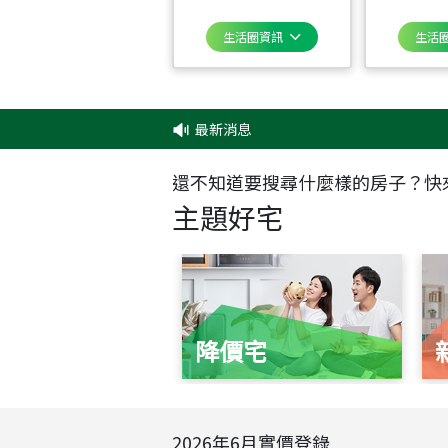
生活圈資訊
生活
最新消息
‧
還不知道要搜尋什麼樣的房子？快
主題好宅
降價宅
2026
年
6
月實價登錄