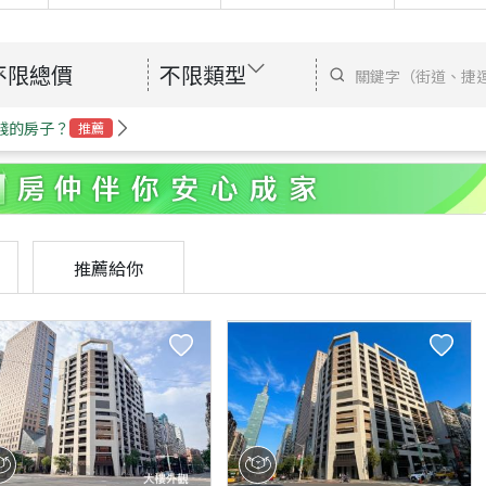
不限總價
不限類型
錢的房子？
推薦
推薦給你