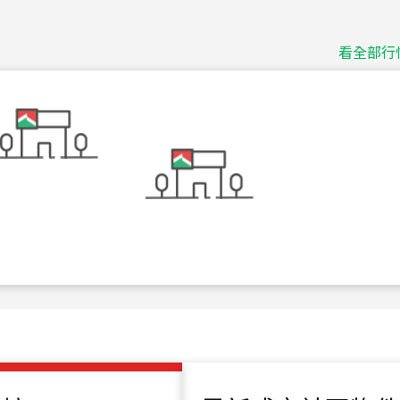
捷豹
台北市中山區長春路
看全部行
115
年
07
月 成交
十泉十美
台北市北投區光明路
115
年
07
月 成交
四維天廈
新竹市新竹市四維路
115
年
07
月 成交
菁英典藏
新竹市新竹市慈祥路
115
年
07
月 成交
長隄
新北市永和區環河西