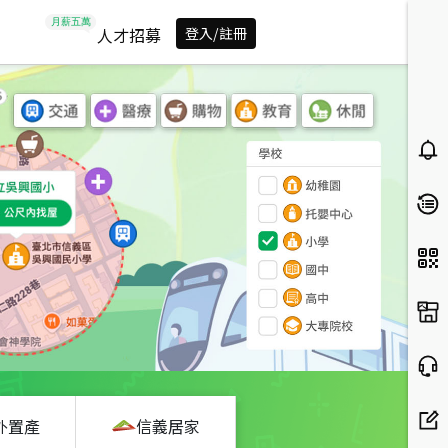
人才招募
登入/註冊
外置產
信義居家