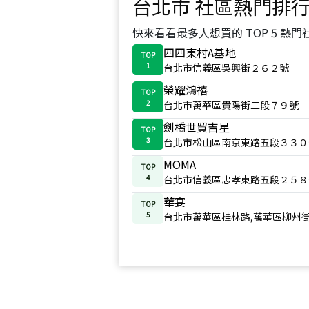
台北市
社區熱門排
快來看看最多人想買的 TOP 5 熱門
四四東村A基地
TOP
1
台北市信義區吳興街２６２號
榮耀鴻禧
TOP
2
台北市萬華區貴陽街二段７９號
劍橋世貿吉星
TOP
3
台北市松山區南京東路五段３３０
MOMA
TOP
4
台北市信義區忠孝東路五段２５８
華宴
TOP
5
台北市萬華區桂林路,萬華區柳州