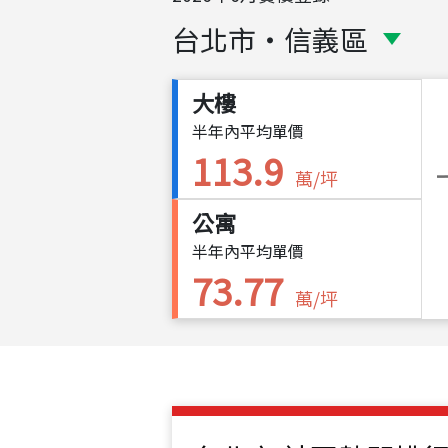
台北市
・
信義區
大樓
半年內平均單價
113.9
萬/坪
公寓
半年內平均單價
73.77
萬/坪