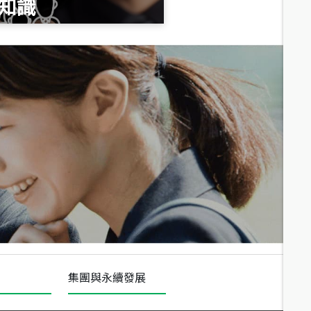
知識
總價
1,020
萬
總價
490
萬
總價
1,808
萬
集團與永續發展