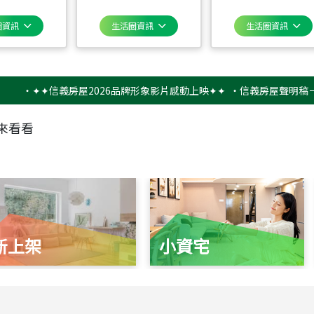
圈資訊
生活圈資訊
生活圈資訊
✦✦信義房屋2026品牌形象影片感動上映✦✦
‧
信義房屋聲明稿－防詐騙
來看看
新上架
小資宅
115
年
07
月 成交