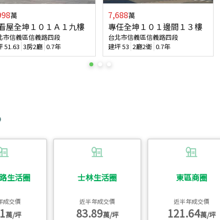
998
7,688
萬
萬
看屋全坤１０１Ａ１九樓
專任全坤１０１邊間１３樓
北市信義區信義路四段
台北市信義區信義路四段
坪
51.63
3房2廳
0.7年
建坪
53
2廳2衛
0.7年
路生活圈
士林生活圈
東區商圈
年成交價
近半年成交價
近半年成交價
1
83.89
121.64
萬/坪
萬/坪
萬/坪