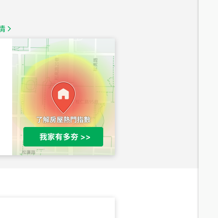
1,350
萬
情
總價
1,020
萬
總價
490
萬
總價
1,808
萬
總價
530
萬
路二段