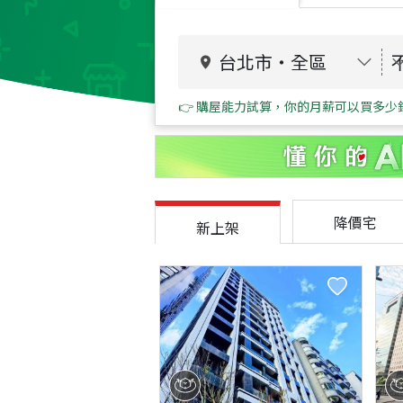
台北市
・
全區
👉 購屋能力試算，你的月薪可以買多少
降價宅
新上架