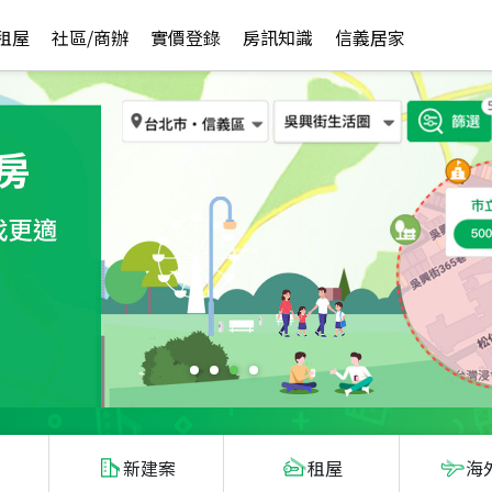
租屋
社區/商辦
實價登錄
房訊知識
信義居家
新建案
租屋
海