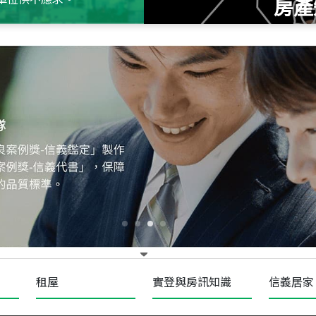
房產
115
年
07
月 成交
十泉十美
台北市北投區光明路
115
年
07
月 成交
四維天廈
新竹市新竹市四維路
115
年
07
月 成交
菁英典藏
新竹市新竹市慈祥路
租屋
實登與房訊知識
信義居家