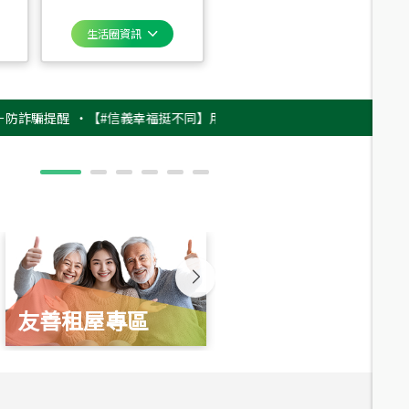
生活圈資訊
提醒
‧
【#信義幸福挺不同】用實力，讓升職免抽號碼牌！最新雇主品牌影片
友善租屋專區
新婚起家厝
總價