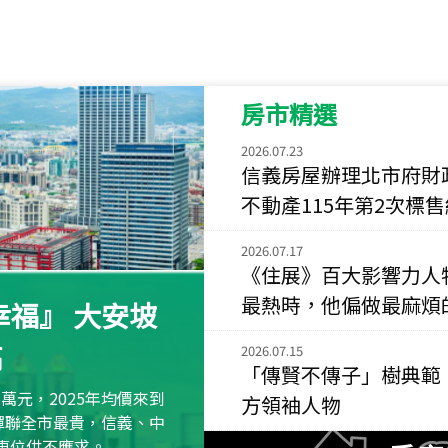
115
年
07
月 成交
菁英典藏
新竹市新竹市慈祥路
房市精選
115
年
07
月 成交
長隄
2026.07.23
新北市永和區環河西
信義房屋辦理北市府財
不動產115年第2次標
115
年
07
月 成交
央央
2026.07.17
新竹縣竹北市高鐵八
《住展》百大影響力人
115
年
07
月 成交
最熱時，他偏做最麻煩
福』 大安坡
小西華
高
台北市內湖區康寧路
2026.07.15
「傳賢不傳子」樹典範
115
年
07
月 成交
萬元，2025年均價來到
方領袖人物
捷豹
元蟬聯全市最貴，信義、中
台北市中山區長春路
區車位供不應求。