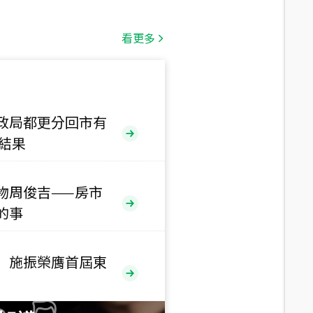
總價
1,808
萬
看更多
總價
530
萬
路二段
政局都更分回市有
售結果
總價
5,800
萬
路
物周俊吉——房市
的事
總價
1,938
萬
三段
 施振榮膺首屆東
總價
1,350
萬