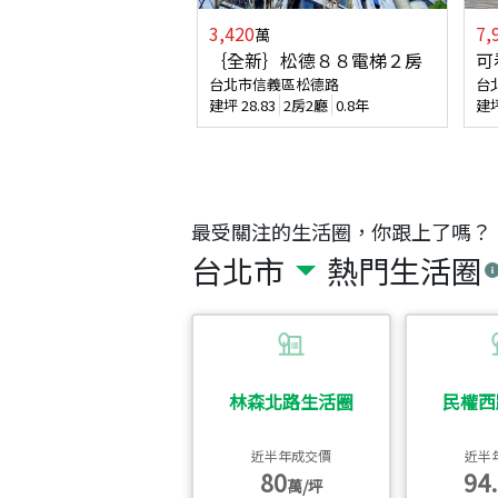
3,420
7,
萬
｛全新｝松德８８電梯２房
可
台北市信義區松德路
台
建坪
28.83
2房2廳
0.8年
建
最受關注的生活圈，你跟上了嗎？
台北市
熱門生活圈
林森北路生活圈
民權西
近半年成交價
近半
80
94.
萬/坪