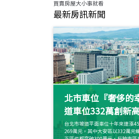
買賣房屋大小事就看
最新房訊新聞
北市車位『奢侈的幸
道車位332萬創新
台北市坡道平面車位十年來連漲45
269萬元，其中大安區以332萬
正區也都突破300萬元，反映市