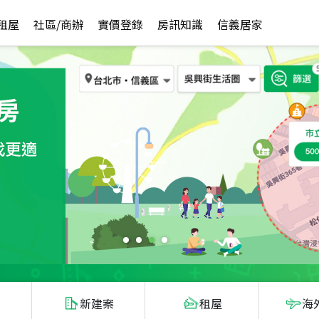
租屋
社區/商辦
實價登錄
房訊知識
信義居家
新建案
租屋
海