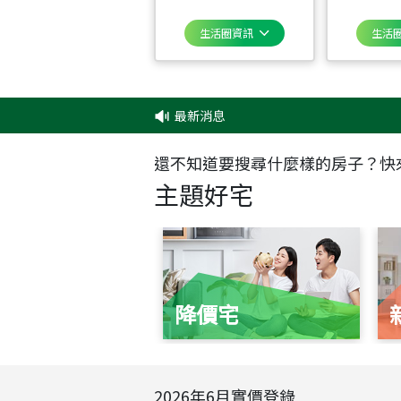
生活圈資訊
生活
最新消息
還不知道要搜尋什麼樣的房子？快
主題好宅
降價宅
2026
年
6
月實價登錄