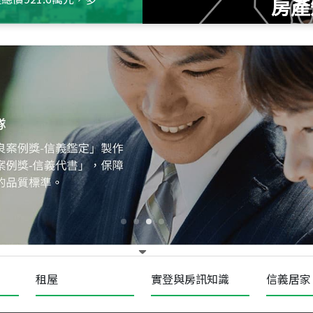
房產
115
年
07
月 成交
十泉十美
台北市北投區光明路
115
年
07
月 成交
四維天廈
新竹市新竹市四維路
115
年
07
月 成交
菁英典藏
新竹市新竹市慈祥路
租屋
實登與房訊知識
信義居家