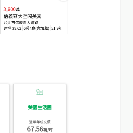
3,800
2,088
萬
萬
信義區大空間美寓
博愛精妝成家易
台北市信義區大道路
台北市信義區虎林街
建坪
39.62
6房4廳(含加蓋)
51.9年
建坪
20.47
3房2廳
56.4年
雙園生活圈
近半年成交價
67.56
萬/坪