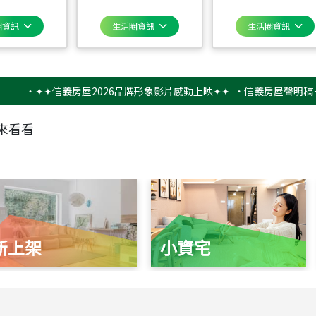
圈資訊
生活圈資訊
生活圈資訊
‧
✦✦信義房屋2026品牌形象影片感動上映✦✦
‧
信義房屋聲明稿－防詐
來看看
新上架
小資宅
115
年
07
月 成交