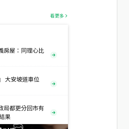
總價
1,808
萬
看更多
總價
530
萬
路二段
義房屋：同理心比
總價
5,800
萬
路
』 大安坡道車位
總價
1,938
萬
三段
政局都更分回市有
總價
售結果
1,350
萬