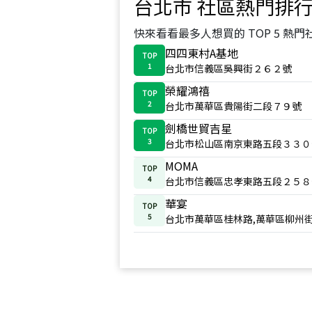
台北市
社區熱門排
快來看看最多人想買的 TOP 5 熱門
四四東村A基地
TOP
1
台北市信義區吳興街２６２號
榮耀鴻禧
TOP
2
台北市萬華區貴陽街二段７９號
劍橋世貿吉星
TOP
3
台北市松山區南京東路五段３３０
MOMA
TOP
4
台北市信義區忠孝東路五段２５８
華宴
TOP
5
台北市萬華區桂林路,萬華區柳州