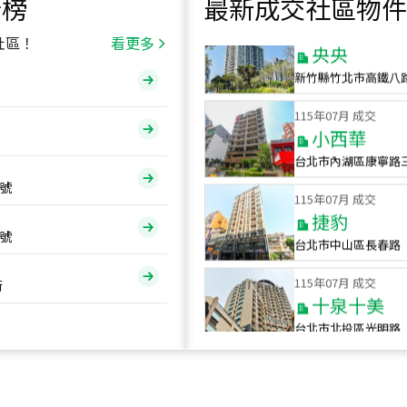
行榜
最新成交社區物件
115
年
07
月 成交
央央
社區！
看更多
新竹縣竹北市高鐵八
115
年
07
月 成交
小西華
台北市內湖區康寧路
115
年
07
月 成交
號
捷豹
台北市中山區長春路
號
115
年
07
月 成交
十泉十美
街
台北市北投區光明路
115
年
07
月 成交
四維天廈
新竹市新竹市四維路