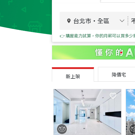
台北市
・
全區
👉 購屋能力試算，你的月薪可以買多少
降價宅
新上架