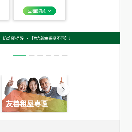
生活圈資訊
騙提醒
‧
【#信義幸福挺不同】用實力，讓升職免抽號碼牌！最新雇主品牌影片
友善租屋專區
新婚起家厝
總價