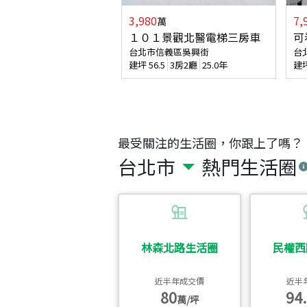
3,980
7,
萬
１０１景觀北醫電梯三房車
可
台北市信義區吳興街
台
建坪
56.5
3房2廳
25.0年
建
最受關注的生活圈，你跟上了嗎？
台北市
熱門生活圈
林森北路生活圈
民權西
近半年成交價
近半
80
94.
萬/坪