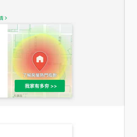
1,350
萬
情
總價
1,020
萬
總價
490
萬
總價
1,808
萬
總價
530
萬
路二段