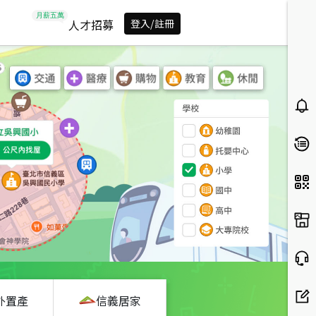
人才招募
登入/註冊
外置產
信義居家