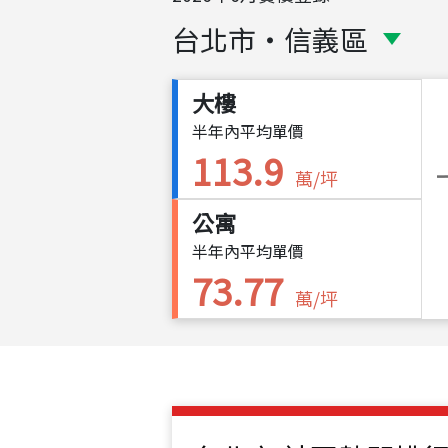
台北市
・
信義區
大樓
半年內平均單價
113.9
萬/坪
公寓
半年內平均單價
73.77
萬/坪