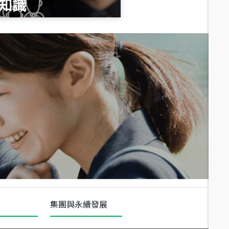
知識
總價
1,020
萬
總價
490
萬
總價
1,808
萬
集團與永續發展