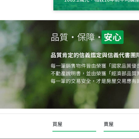
約550萬元，且貸款金額也多
買屋
賣屋