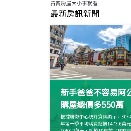
買賣房屋大小事就看
最新房訊新聞
新手爸爸不容易阿公
購屋總價多550萬
根據聯徵中心統計資料顯示，30~
年第一季平均購買總價1473.6
1063.2萬元，相較10年前平均購