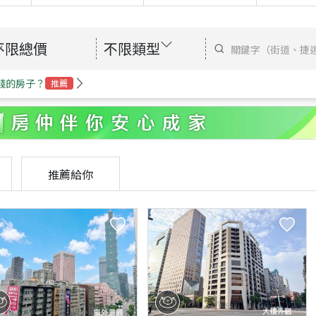
不限總價
不限類型
錢的房子？
推薦
推薦給你