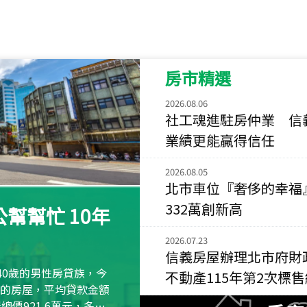
115
年
07
月 成交
菁英典藏
新竹市新竹市慈祥路
房市精選
115
年
07
月 成交
長隄
2026.08.06
新北市永和區環河西
社工魂進駐房仲業 信
業績更能贏得信任
115
年
07
月 成交
央央
2026.08.05
新竹縣竹北市高鐵八
北市車位『奢侈的幸福
115
年
07
月 成交
332萬創新高
幫幫忙 10年
小西華
台北市內湖區康寧路
2026.07.23
信義房屋辦理北市府財
115
年
07
月 成交
40歲的男性房貸族，今
不動產115年第2次標
捷豹
萬元的房屋，平均貸款金額
台北市中山區長春路
屋總價921.6萬元，多出