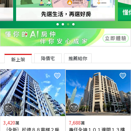
降價宅
推薦給你
新上架
3,420
7,688
萬
萬
｛全新｝松德８８電梯２房
專任全坤１０１邊間１３樓