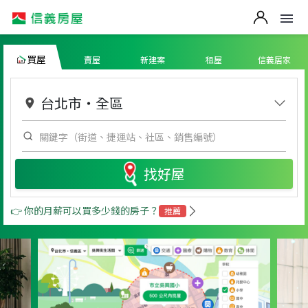
買屋
賣屋
新建案
租屋
信義居家
台北市
・
全區
找好屋
👉 你的月薪可以買多少錢的房子？
推薦