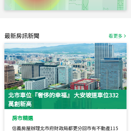
最新房訊新聞
看更多
北市車位『奢侈的幸福』 大安坡道車位332
萬創新高
房市精選
信義房屋辦理北市府財政局都更分回市有不動產115