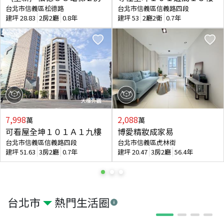
台北市信義區松德路
台北市信義區信義路四段
建坪
28.83
2房2廳
0.8年
建坪
53
2廳2衛
0.7年
7,998
2,088
萬
萬
可看屋全坤１０１Ａ１九樓
博愛精妝成家易
台北市信義區信義路四段
台北市信義區虎林街
建坪
51.63
3房2廳
0.7年
建坪
20.47
3房2廳
56.4年
台北市
熱門生活圈