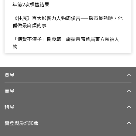
年第2次標售結果
《住展》百大影響力人物周俊吉——房市最熱時，他
偏做最麻煩的事
「傳賢不傳子」樹典範 施振榮膺首屆東方領袖人
物
買屋
賣屋
租屋
實登與房訊知識