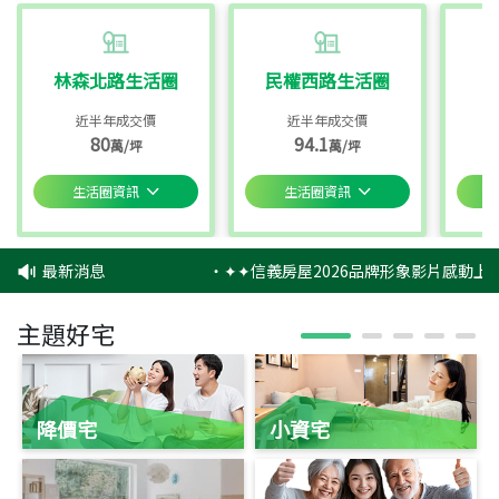
林森北路生活圈
民權西路生活圈
近半年成交價
近半年成交價
80
94.1
萬/坪
萬/坪
生活圈資訊
生活圈資訊
最新消息
‧
✦✦信義房屋2026品牌形象影片感動上映
主題好宅
降價宅
小資宅