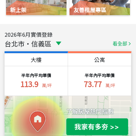
新上架
友善租屋專區
2026
年
6
月實價登錄
台北市
・
信義區
看全部
大樓
公寓
半年內平均單價
半年內平均單價
113.9
73.77
萬/坪
萬/坪