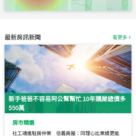
最新房訊新聞
看更多
新手爸爸不容易阿公幫幫忙 10年購屋總價多
550萬
房市精選
社工魂進駐房仲業 信義房屋：同理心比業績更能