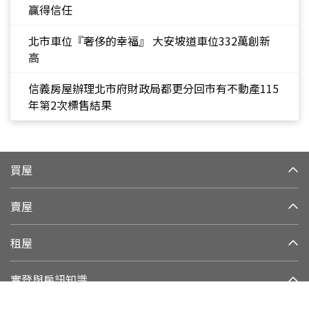
贏得信任
北市車位『奢侈的幸福』 大安坡道車位332萬創新
高
信義房屋辦理北市府財政局都更分回市有不動產115
年第2次標售結果
買屋
賣屋
租屋
實登與房訊知識