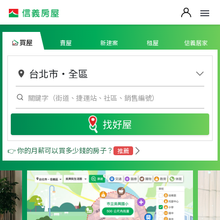
買屋
賣屋
新建案
租屋
信義居家
台北市
・
全區
找好屋
👉 你的月薪可以買多少錢的房子？
推薦