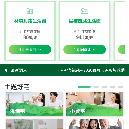
林森北路生活圈
民權西路生活圈
近半年成交價
近半年成交價
80
94.1
萬/坪
萬/坪
生活圈資訊
生活圈資訊
最新消息
‧
✦✦信義房屋2026品牌形象影片感動上
主題好宅
降價宅
小資宅