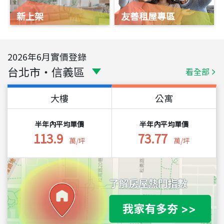
新上架
友善租屋專區
2026
年
6
月實價登錄
台北市
・
信義區
看全部
大樓
公寓
半年內平均單價
半年內平均單價
113.9
73.77
萬/坪
萬/坪