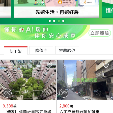
降價宅
推薦給你
新上架
9,388
2,800
萬
萬
｛傳家｝信義計畫區五房讚
方正亮麗靜巷頂加雅寓