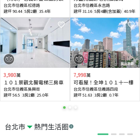
台北市信義區松德路
台北市信義區永吉路
建坪
90.44
5房2廳
35.4年
建坪
31.16
5房4廳(含加蓋)
40.9年
3,980
7,998
萬
萬
１０１景觀北醫電梯三房車
可看屋！全坤１０１十一樓
台北市信義區吳興街
台北市信義區信義路四段
建坪
56.5
3房2廳
25.0年
建坪
51.63
3房2廳
0.7年
台北市
熱門生活圈