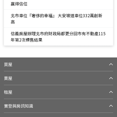
贏得信任
北市車位『奢侈的幸福』 大安坡道車位332萬創新
高
信義房屋辦理北市府財政局都更分回市有不動產115
年第2次標售結果
買屋
賣屋
租屋
實登與房訊知識