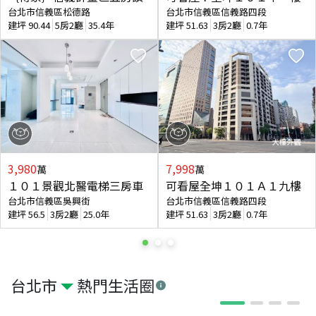
台北市信義區松德路
台北市信義區信義路四段
建坪
90.44
5房2廳
35.4年
建坪
51.63
3房2廳
0.7年
3,980
7,998
萬
萬
１０１景觀北醫電梯三房車
可看屋全坤１０１Ａ１九樓
台北市信義區吳興街
台北市信義區信義路四段
建坪
56.5
3房2廳
25.0年
建坪
51.63
3房2廳
0.7年
台北市
熱門生活圈