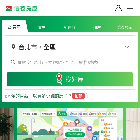
買屋
賣屋
新建案
租屋
信義居家
台北市
・
全區
找好屋
👉 你的月薪可以買多少錢的房子？
推薦