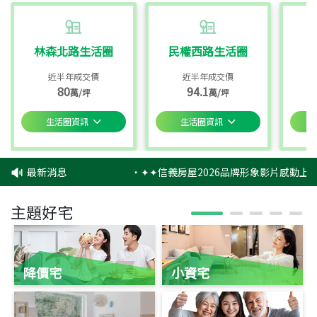
林森北路生活圈
民權西路生活圈
近半年成交價
近半年成交價
80
94.1
萬/坪
萬/坪
生活圈資訊
生活圈資訊
最新消息
‧
✦✦信義房屋2026品牌形象影片感動上映
主題好宅
降價宅
小資宅