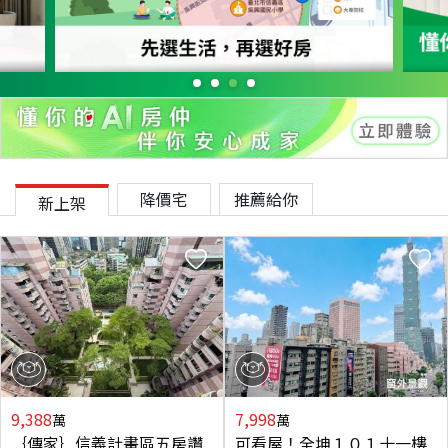
降價宅
推薦給你
新上架
9,388
7,998
萬
萬
｛傳家｝信義計畫區五房讚
可看屋！全坤１０１十一樓