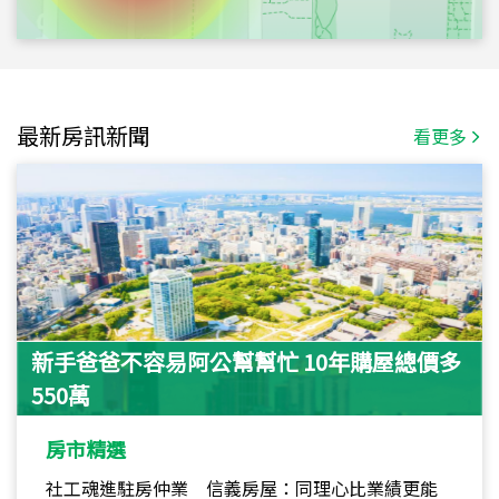
最新房訊新聞
看更多
新手爸爸不容易阿公幫幫忙 10年購屋總價多
550萬
房市精選
社工魂進駐房仲業 信義房屋：同理心比業績更能