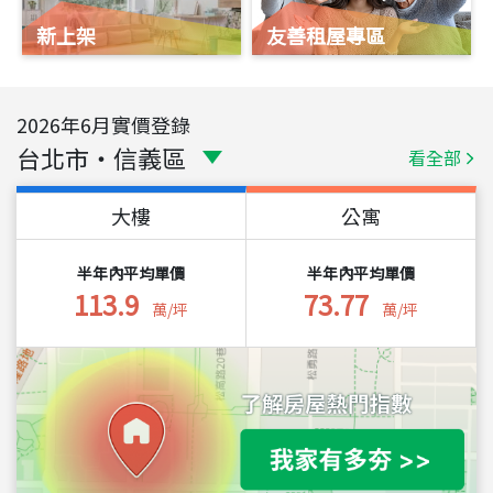
新上架
友善租屋專區
2026
年
6
月實價登錄
台北市
・
信義區
看全部
大樓
公寓
半年內平均單價
半年內平均單價
113.9
73.77
萬/坪
萬/坪