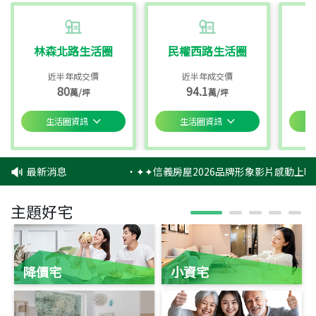
林森北路生活圈
民權西路生活圈
近半年成交價
近半年成交價
80
94.1
萬/坪
萬/坪
生活圈資訊
生活圈資訊
最新消息
‧
✦✦信義房屋2026品牌形象影片感動上映
主題好宅
降價宅
小資宅