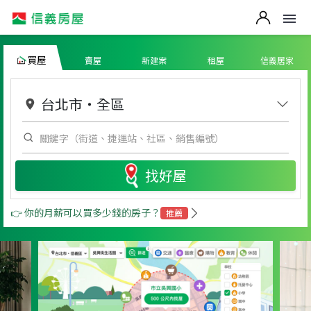
買屋
賣屋
新建案
租屋
信義居家
台北市
・
全區
找好屋
👉 你的月薪可以買多少錢的房子？
推薦