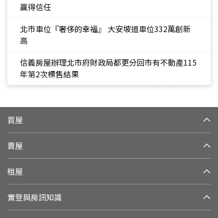
贏得信任
北市車位『奢侈的幸福』 大安坡道車位332萬創新
高
信義房屋辦理北市府財政局都更分回市有不動產115
年第2次標售結果
買屋
賣屋
租屋
實登與房訊知識