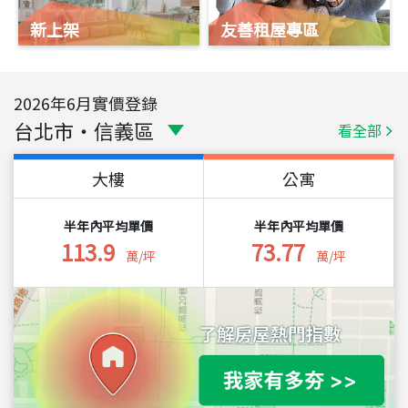
新上架
友善租屋專區
2026
年
6
月實價登錄
台北市
・
信義區
看全部
大樓
公寓
半年內平均單價
半年內平均單價
113.9
73.77
萬/坪
萬/坪