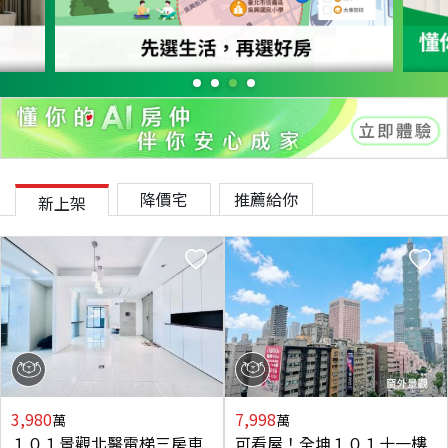
降價宅
推薦給你
新上架
3,980
7,998
萬
萬
１０１景觀北醫電梯三房車
可看屋！全坤１０１十一樓