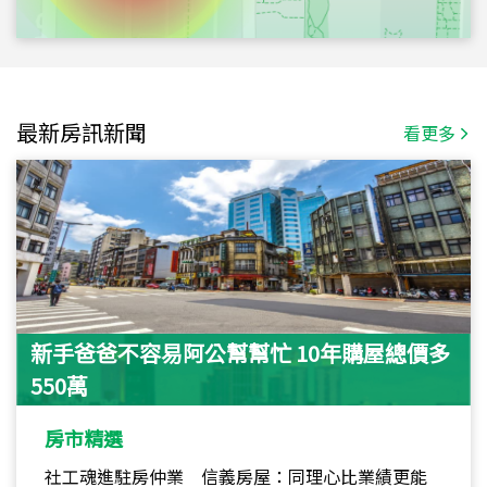
最新房訊新聞
看更多
新手爸爸不容易阿公幫幫忙 10年購屋總價多
550萬
房市精選
社工魂進駐房仲業 信義房屋：同理心比業績更能