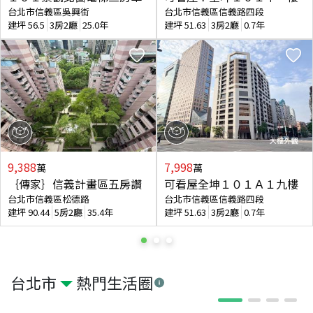
台北市信義區吳興街
台北市信義區信義路四段
建坪
56.5
3房2廳
25.0年
建坪
51.63
3房2廳
0.7年
9,388
7,998
萬
萬
｛傳家｝信義計畫區五房讚
可看屋全坤１０１Ａ１九樓
台北市信義區松德路
台北市信義區信義路四段
建坪
90.44
5房2廳
35.4年
建坪
51.63
3房2廳
0.7年
台北市
熱門生活圈