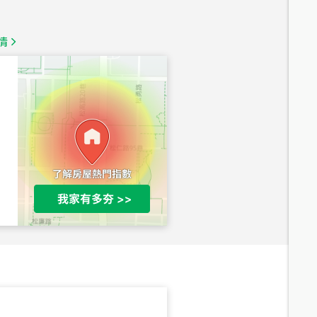
1,350
萬
情
總價
1,020
萬
總價
490
萬
總價
1,808
萬
總價
530
萬
路二段