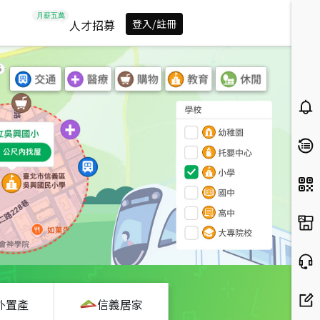
人才招募
登入/註冊
外置產
信義居家