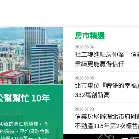
115
年
07
月 成交
菁英典藏
新竹市新竹市慈祥路
房市精選
115
年
07
月 成交
長隄
2026.08.06
新北市永和區環河西
社工魂進駐房仲業 信
業績更能贏得信任
115
年
07
月 成交
央央
2026.08.05
新竹縣竹北市高鐵八
北市車位『奢侈的幸福
115
年
07
月 成交
332萬創新高
幫幫忙 10年
小西華
台北市內湖區康寧路
2026.07.23
信義房屋辦理北市府財
115
年
07
月 成交
40歲的男性房貸族，今
不動產115年第2次標
捷豹
萬元的房屋，平均貸款金額
台北市中山區長春路
屋總價921.6萬元，多出