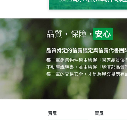
約550萬元，且貸款金額也多
買屋
賣屋