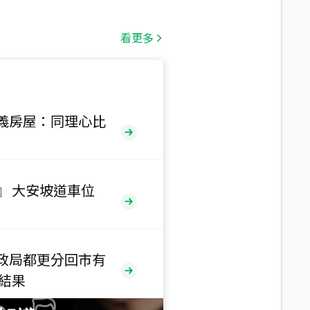
總價
1,808
萬
看更多
總價
530
萬
路二段
義房屋：同理心比
總價
5,800
萬
路
』 大安坡道車位
總價
1,938
萬
三段
政局都更分回市有
總價
售結果
1,350
萬