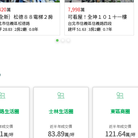
420
7,998
萬
萬
全新｝松德８８電梯２房
可看屋！全坤１０１十一樓
北市信義區松德路
台北市信義區信義路四段
坪
28.83
2房2廳
0.8年
建坪
51.63
3房2廳
0.7年
路生活圈
士林生活圈
東區商圈
年成交價
近半年成交價
近半年成交價
1
83.89
121.64
萬/坪
萬/坪
萬/坪