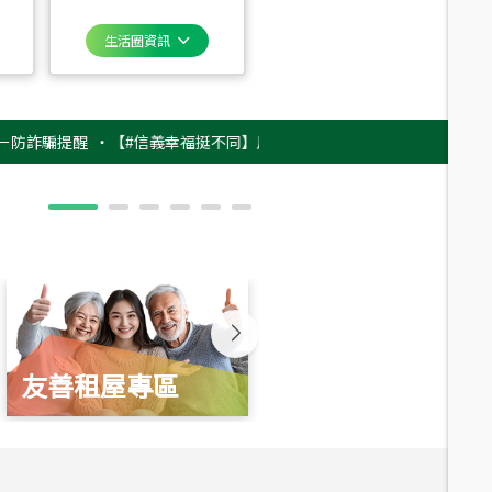
生活圈資訊
騙提醒
‧
【#信義幸福挺不同】用實力，讓升職免抽號碼牌！最新雇主品牌影片
友善租屋專區
新婚起家厝
總價