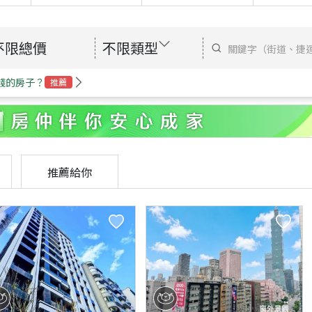
不限總價
不限類型
錢的房子？
推薦
推薦給你