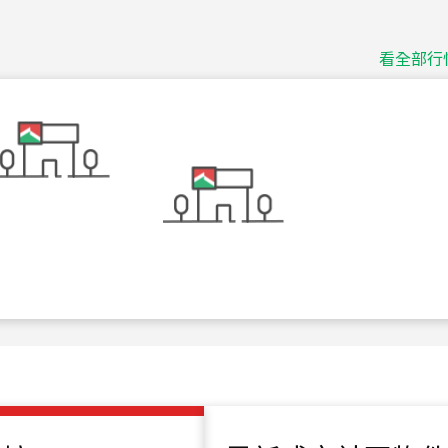
捷豹
台北市中山區長春路
看全部行
115
年
07
月 成交
十泉十美
台北市北投區光明路
115
年
07
月 成交
四維天廈
新竹市新竹市四維路
115
年
07
月 成交
菁英典藏
新竹市新竹市慈祥路
115
年
07
月 成交
長隄
新北市永和區環河西