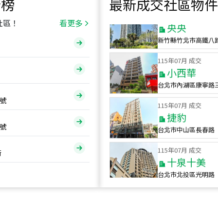
行榜
最新成交社區物件
115
年
07
月 成交
央央
社區！
看更多
新竹縣竹北市高鐵八
115
年
07
月 成交
小西華
台北市內湖區康寧路
115
年
07
月 成交
號
捷豹
台北市中山區長春路
號
115
年
07
月 成交
十泉十美
街
台北市北投區光明路
115
年
07
月 成交
四維天廈
新竹市新竹市四維路