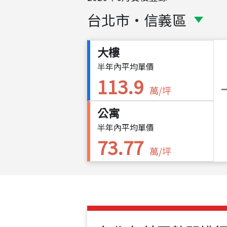
台北市
・
信義區
大樓
半年內平均單價
113.9
萬/坪
公寓
半年內平均單價
73.77
萬/坪