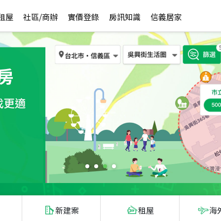
租屋
社區/商辦
實價登錄
房訊知識
信義居家
新建案
租屋
海