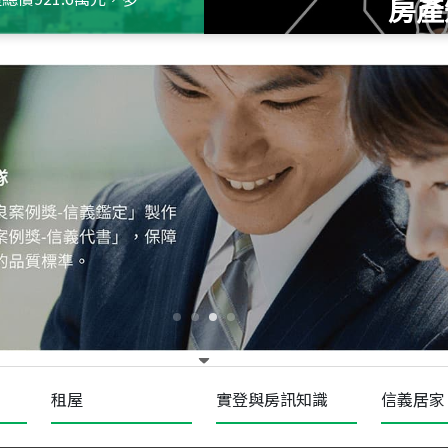
房產
115
年
07
月 成交
十泉十美
台北市北投區光明路
115
年
07
月 成交
四維天廈
新竹市新竹市四維路
115
年
07
月 成交
菁英典藏
新竹市新竹市慈祥路
租屋
實登與房訊知識
信義居家