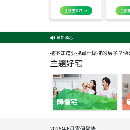
生活圈資訊
生活
最新消息
‧
還不知道要搜尋什麼樣的房子？快
主題好宅
降價宅
2026
年
6
月實價登錄