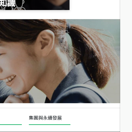
知識
總價
1,020
萬
總價
490
萬
總價
1,808
萬
集團與永續發展