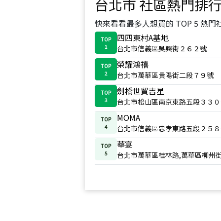
台北市
社區熱門排
快來看看最多人想買的 TOP 5 熱門
四四東村A基地
TOP
1
台北市信義區吳興街２６２號
榮耀鴻禧
TOP
2
台北市萬華區貴陽街二段７９號
劍橋世貿吉星
TOP
3
台北市松山區南京東路五段３３０
MOMA
TOP
4
台北市信義區忠孝東路五段２５８
華宴
TOP
5
台北市萬華區桂林路,萬華區柳州