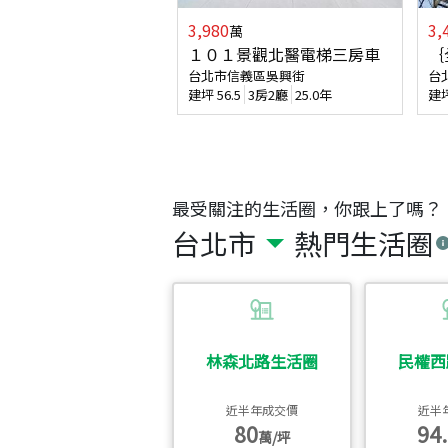
3,980
3,
萬
１０１景觀北醫電梯三房車
｛
台北市信義區吳興街
台
建坪
56.5
3房2廳
25.0年
建
最受關注的生活圈，你跟上了嗎？
台北市
熱門生活圈
林森北路生活圈
民權西
近半年成交價
近半
80
94.
萬/坪