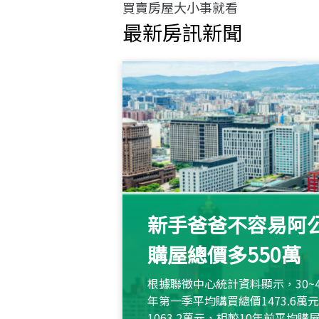
買賣房屋大小事就看
最新房訊新聞
新手爸爸不容易阿公
購屋總價多550萬
根據聯徵中心統計資料顯示，30~
年第一季平均購買總價1473.6
1063.2萬元，相較10年前平均購