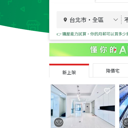
台北市
・
全區
👉 購屋能力試算，你的月薪可以買多少
降價宅
新上架