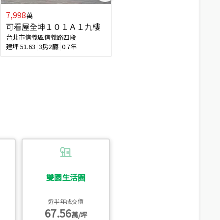
7,998
7,688
萬
萬
可看屋全坤１０１Ａ１九樓
專任全坤１０１邊間１３樓
台北市信義區信義路四段
台北市信義區信義路四段
建坪
51.63
3房2廳
0.7年
建坪
53
2廳2衛
0.7年
雙園生活圈
近半年成交價
67.56
萬/坪