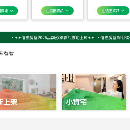
圈資訊
生活圈資訊
生活圈資訊
✦✦信義房屋2026品牌形象影片感動上映✦✦
‧
信義房屋聲明稿－防詐
來看看
新上架
小資宅
115
年
07
月 成交