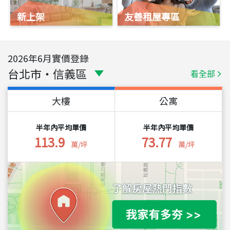
新上架
友善租屋專區
2026
年
6
月實價登錄
台北市
・
信義區
看全部
大樓
公寓
半年內平均單價
半年內平均單價
113.9
73.77
萬/坪
萬/坪