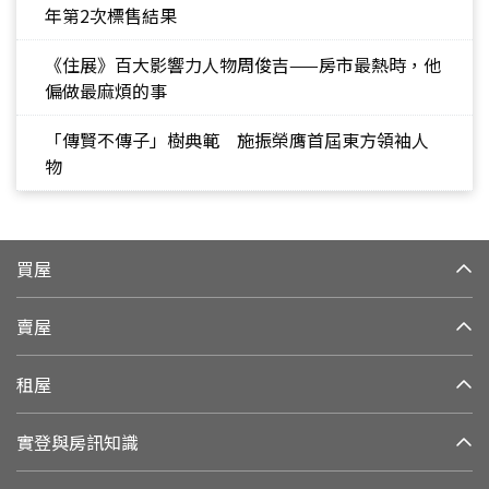
年第2次標售結果
《住展》百大影響力人物周俊吉——房市最熱時，他
偏做最麻煩的事
「傳賢不傳子」樹典範 施振榮膺首屆東方領袖人
物
買屋
賣屋
租屋
實登與房訊知識