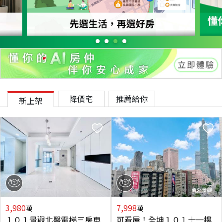
降價宅
推薦給你
新上架
3,980
7,998
萬
萬
１０１景觀北醫電梯三房車
可看屋！全坤１０１十一樓