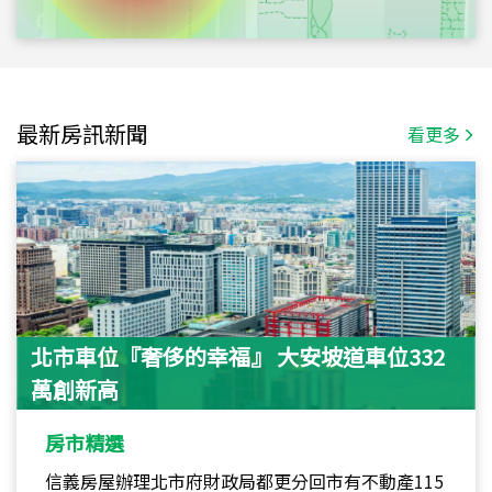
最新房訊新聞
看更多
北市車位『奢侈的幸福』 大安坡道車位332
萬創新高
房市精選
信義房屋辦理北市府財政局都更分回市有不動產115