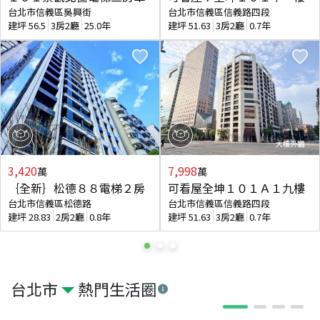
台北市信義區吳興街
台北市信義區信義路四段
建坪
56.5
3房2廳
25.0年
建坪
51.63
3房2廳
0.7年
3,420
7,998
萬
萬
｛全新｝松德８８電梯２房
可看屋全坤１０１Ａ１九樓
台北市信義區松德路
台北市信義區信義路四段
建坪
28.83
2房2廳
0.8年
建坪
51.63
3房2廳
0.7年
台北市
熱門生活圈