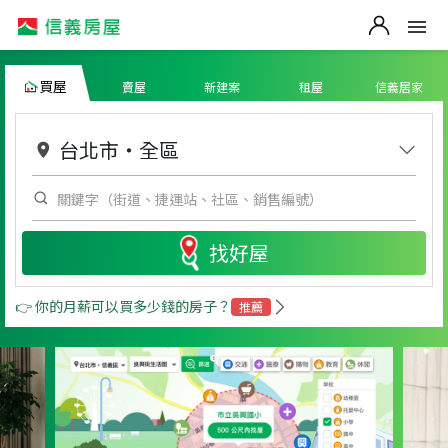
買屋
賣屋
新建案
租屋
信義居家
台北市
・
全區
找好屋
👉 你的月薪可以買多少錢的房子？
推薦