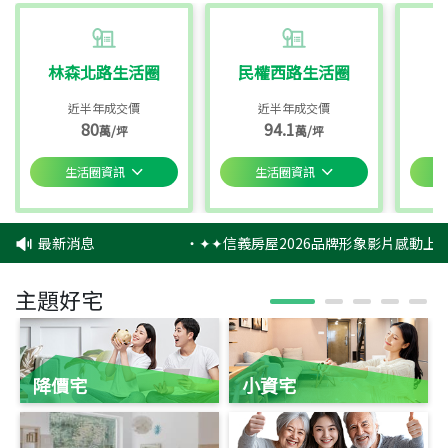
林森北路生活圈
民權西路生活圈
近半年成交價
近半年成交價
80
94.1
萬/坪
萬/坪
生活圈資訊
生活圈資訊
最新消息
‧
✦✦信義房屋2026品牌形象影片感動上映
主題好宅
降價宅
小資宅