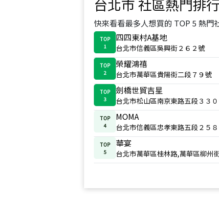
台北市
社區熱門排
快來看看最多人想買的 TOP 5 熱門
四四東村A基地
TOP
1
台北市信義區吳興街２６２號
榮耀鴻禧
TOP
2
台北市萬華區貴陽街二段７９號
劍橋世貿吉星
TOP
3
台北市松山區南京東路五段３３０
MOMA
TOP
4
台北市信義區忠孝東路五段２５８
華宴
TOP
5
台北市萬華區桂林路,萬華區柳州