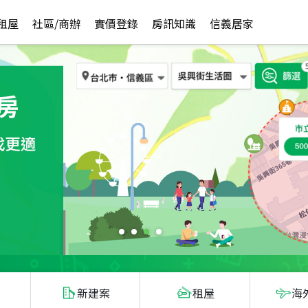
租屋
社區/商辦
實價登錄
房訊知識
信義居家
新建案
租屋
海