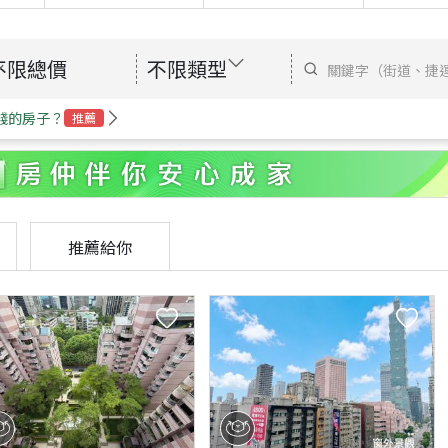
不限總價
不限類型
錢的房子？
推薦
推薦給你