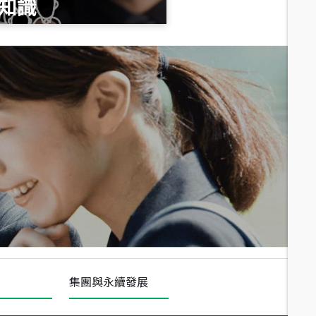
知識
總價
1,020
萬
總價
490
萬
總價
1,808
萬
集團與永續發展