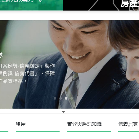
房產
115
年
07
月 成交
十泉十美
台北市北投區光明路
115
年
07
月 成交
四維天廈
新竹市新竹市四維路
115
年
07
月 成交
菁英典藏
新竹市新竹市慈祥路
租屋
實登與房訊知識
信義居家