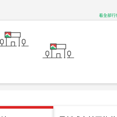
捷豹
台北市中山區長春路
看全部行
115
年
07
月 成交
十泉十美
台北市北投區光明路
115
年
07
月 成交
四維天廈
新竹市新竹市四維路
115
年
07
月 成交
菁英典藏
新竹市新竹市慈祥路
115
年
07
月 成交
長隄
新北市永和區環河西