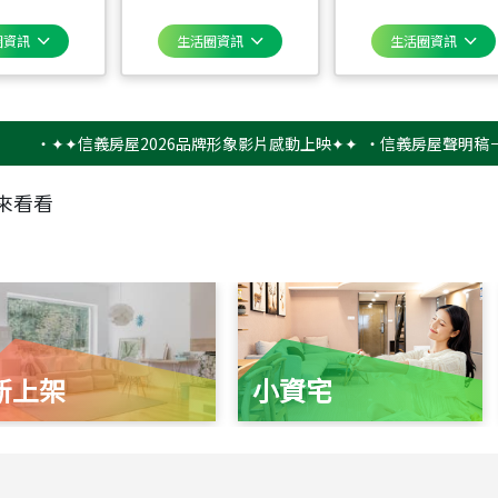
圈資訊
生活圈資訊
生活圈資訊
✦✦信義房屋2026品牌形象影片感動上映✦✦
‧
信義房屋聲明稿－防詐騙
來看看
新上架
小資宅
115
年
07
月 成交