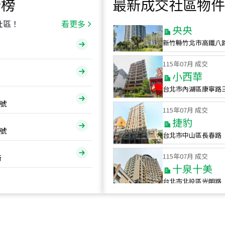
行榜
最新成交社區物件
115
年
07
月 成交
央央
社區！
看更多
新竹縣竹北市高鐵八
115
年
07
月 成交
小西華
台北市內湖區康寧路
115
年
07
月 成交
號
捷豹
台北市中山區長春路
號
115
年
07
月 成交
十泉十美
街
台北市北投區光明路
115
年
07
月 成交
四維天廈
新竹市新竹市四維路