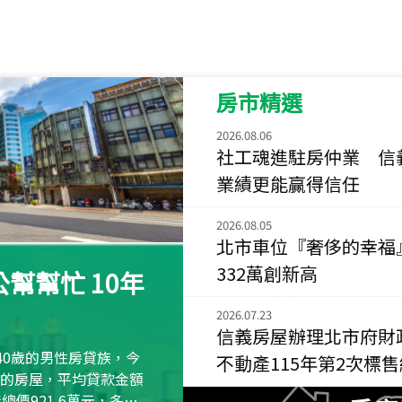
115
年
07
月 成交
菁英典藏
新竹市新竹市慈祥路
房市精選
115
年
07
月 成交
長隄
2026.08.06
新北市永和區環河西
社工魂進駐房仲業 信
業績更能贏得信任
115
年
07
月 成交
央央
2026.08.05
新竹縣竹北市高鐵八
北市車位『奢侈的幸福
115
年
07
月 成交
332萬創新高
幫幫忙 10年
小西華
台北市內湖區康寧路
2026.07.23
信義房屋辦理北市府財
115
年
07
月 成交
40歲的男性房貸族，今
不動產115年第2次標
捷豹
萬元的房屋，平均貸款金額
台北市中山區長春路
屋總價921.6萬元，多出