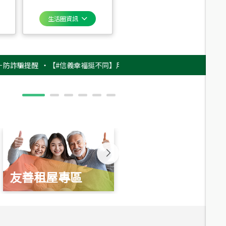
生活圈資訊
提醒
‧
【#信義幸福挺不同】用實力，讓升職免抽號碼牌！最新雇主品牌影片
友善租屋專區
新婚起家厝
總價