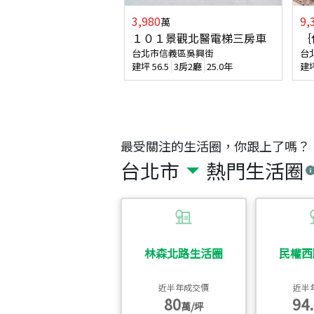
3,980
9,
萬
１０１景觀北醫電梯三房車
｛
台北市信義區吳興街
台
建坪
56.5
3房2廳
25.0年
建
最受關注的生活圈，你跟上了嗎？
台北市
熱門生活圈
林森北路生活圈
民權西
近半年成交價
近半
80
94.
萬/坪