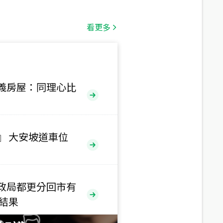
總價
1,808
萬
看更多
總價
530
萬
路二段
義房屋：同理心比
總價
5,800
萬
路
』 大安坡道車位
總價
1,938
萬
三段
政局都更分回市有
總價
售結果
1,350
萬