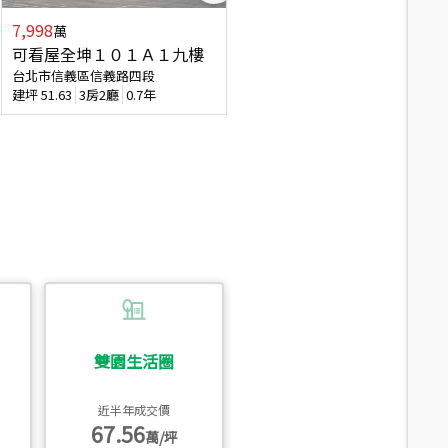
7,998
3,800
萬
萬
可看屋全坤１０１Ａ１九樓
信義區大空間美寓
台北市信義區信義路四段
台北市信義區大道路
建坪
51.63
3房2廳
0.7年
建坪
39.62
6房4廳(含加蓋)
51.9
雙園生活圈
近半年成交價
67.56
萬/坪