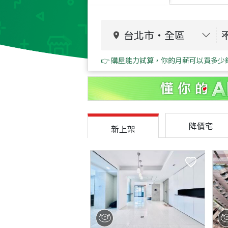
台北市
・
全區
👉 購屋能力試算，你的月薪可以買多少
降價宅
新上架