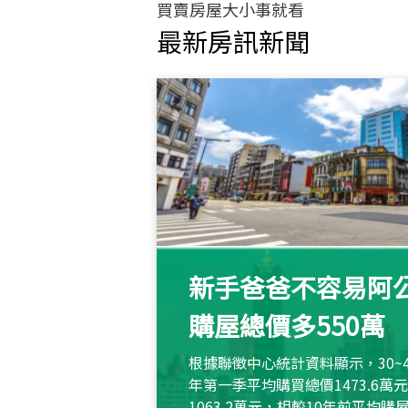
買賣房屋大小事就看
最新房訊新聞
新手爸爸不容易阿公
購屋總價多550萬
根據聯徵中心統計資料顯示，30~
年第一季平均購買總價1473.6
1063.2萬元，相較10年前平均購