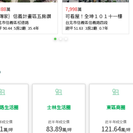
388
7,998
萬
萬
傳家｝信義計畫區五房讚
可看屋！全坤１０１十一樓
北市信義區松德路
台北市信義區信義路四段
坪
90.44
5房2廳
35.4年
建坪
51.63
3房2廳
0.7年
路生活圈
士林生活圈
東區商圈
年成交價
近半年成交價
近半年成交價
1
83.89
121.64
萬/坪
萬/坪
萬/坪