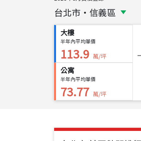
台北市
・
信義區
大樓
半年內平均單價
113.9
萬/坪
公寓
半年內平均單價
73.77
萬/坪