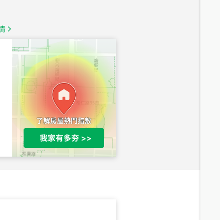
1,350
萬
情
總價
1,020
萬
總價
490
萬
總價
1,808
萬
總價
530
萬
路二段