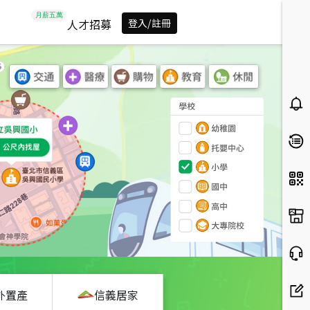
人才招募
登入/註冊
外置產
信義居家