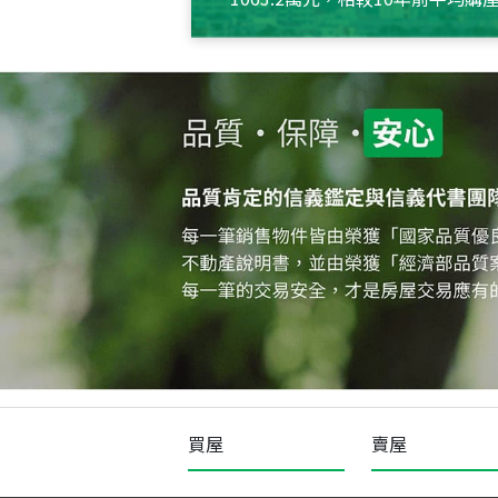
約550萬元，且貸款金額也多
買屋
賣屋