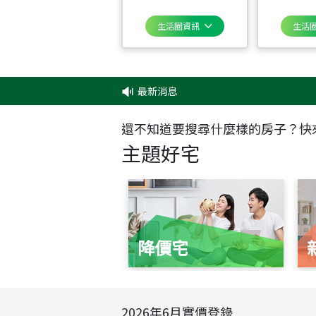
生活圈資訊
生活
最新消息
‧
還不知道要搜尋什麼樣的房子？快
主題好宅
降價宅
2026
年
6
月實價登錄