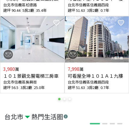
台北市信義區松德路
台北市信義區信義路四段
建坪
90.44
5房2廳
35.4年
建坪
51.63
3房2廳
0.7年
3,980
7,998
萬
萬
１０１景觀北醫電梯三房車
可看屋全坤１０１Ａ１九樓
台北市信義區吳興街
台北市信義區信義路四段
建坪
56.5
3房2廳
25.0年
建坪
51.63
3房2廳
0.7年
台北市
熱門生活圈