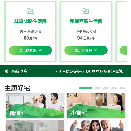
林森北路生活圈
民權西路生活圈
近半年成交價
近半年成交價
80
94.1
萬/坪
萬/坪
生活圈資訊
生活圈資訊
最新消息
‧
✦✦信義房屋2026品牌形象影片感動上映
主題好宅
降價宅
小資宅