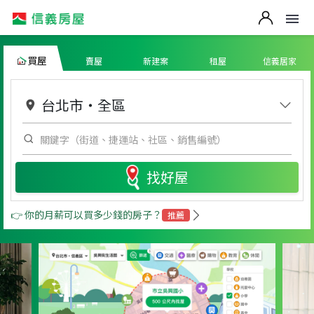
買屋
賣屋
新建案
租屋
信義居家
台北市
・
全區
找好屋
👉 你的月薪可以買多少錢的房子？
推薦