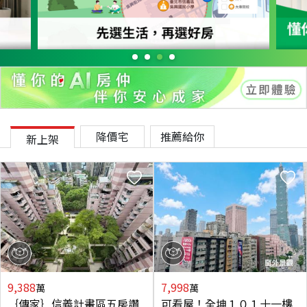
降價宅
推薦給你
新上架
9,388
7,998
萬
萬
｛傳家｝信義計畫區五房讚
可看屋！全坤１０１十一樓