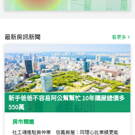
最新房訊新聞
看更多
新手爸爸不容易阿公幫幫忙 10年購屋總價多
550萬
房市精選
社工魂進駐房仲業 信義房屋：同理心比業績更能