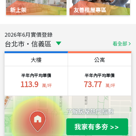
新上架
友善租屋專區
2026
年
6
月實價登錄
台北市
・
信義區
看全部
大樓
公寓
半年內平均單價
半年內平均單價
113.9
73.77
萬/坪
萬/坪