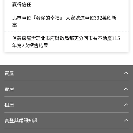
贏得信任
北市車位『奢侈的幸福』 大安坡道車位332萬創新
高
信義房屋辦理北市府財政局都更分回市有不動產115
年第2次標售結果
買屋
賣屋
租屋
實登與房訊知識