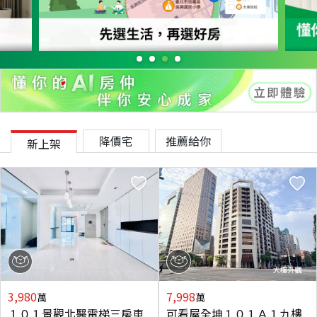
降價宅
推薦給你
新上架
3,980
7,998
萬
萬
１０１景觀北醫電梯三房車
可看屋全坤１０１Ａ１九樓