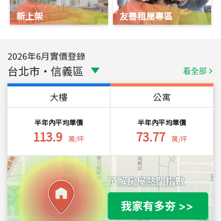
新上架
友善租屋專區
2026
年
6
月實價登錄
台北市
・
信義區
看全部
大樓
公寓
半年內平均單價
半年內平均單價
113.9
73.77
萬/坪
萬/坪