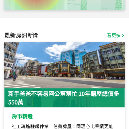
最新房訊新聞
看更多
新手爸爸不容易阿公幫幫忙 10年購屋總價多
550萬
房市精選
社工魂進駐房仲業 信義房屋：同理心比業績更能