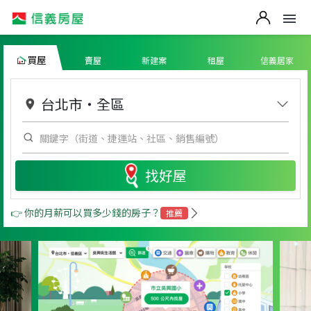
買屋
賣屋
新建案
租屋
信義居家
台北市
・
全區
找好屋
👉 你的月薪可以買多少錢的房子？
推薦