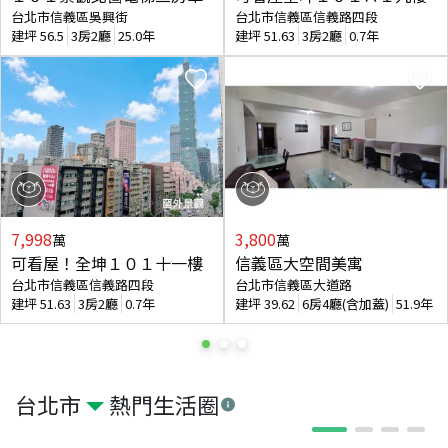
台北市信義區吳興街
台北市信義區信義路四段
建坪
56.5
3房2廳
25.0年
建坪
51.63
3房2廳
0.7年
7,998
3,800
萬
萬
可看屋！全坤１０１十一樓
信義區大空間美寓
台北市信義區信義路四段
台北市信義區大道路
建坪
51.63
3房2廳
0.7年
建坪
39.62
6房4廳(含加蓋)
51.9年
台北市
熱門生活圈