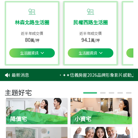
林森北路生活圈
民權西路生活圈
近半年成交價
近半年成交價
80
94.1
萬/坪
萬/坪
生活圈資訊
生活圈資訊
最新消息
‧
✦✦信義房屋2026品牌形象影片感動上映
主題好宅
降價宅
小資宅