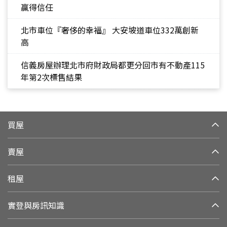
贏得信任
北市車位『奢侈的幸福』 大安坡道車位332萬創新
高
信義房屋辦理北市府財政局都更分回市有不動產115
年第2次標售結果
買屋
賣屋
租屋
實登與房訊知識