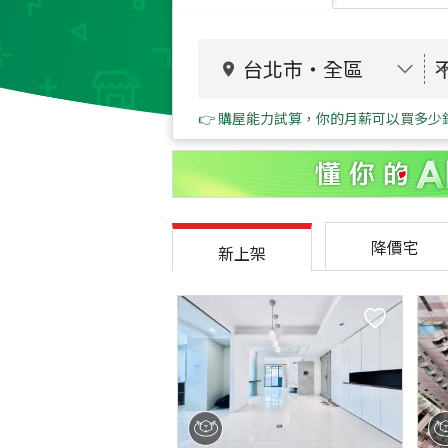
台北市
・
全區
👉 購屋能力試算，你的月薪可以買多少
降價宅
新上架