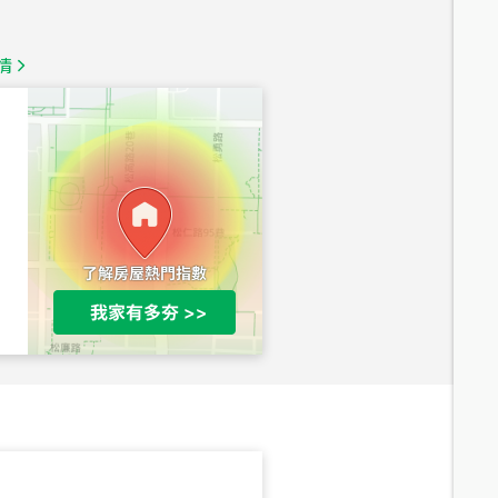
1,350
萬
情
總價
1,020
萬
總價
490
萬
總價
1,808
萬
總價
530
萬
路二段