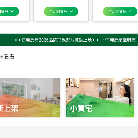
圈資訊
生活圈資訊
生活圈資訊
✦✦信義房屋2026品牌形象影片感動上映✦✦
‧
信義房屋聲明稿－防詐騙
來看看
新上架
小資宅
115
年
07
月 成交