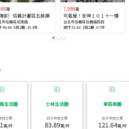
388
7,998
萬
萬
傳家｝信義計畫區五房讚
可看屋！全坤１０１十一樓
北市信義區松德路
台北市信義區信義路四段
坪
90.44
5房2廳
35.4年
建坪
51.63
3房2廳
0.7年
路生活圈
士林生活圈
東區商圈
年成交價
近半年成交價
近半年成交價
1
83.89
121.64
萬/坪
萬/坪
萬/坪