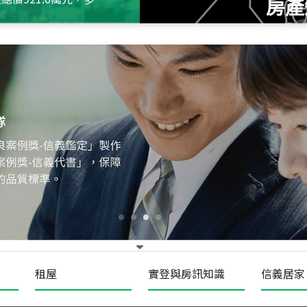
房產
115
年
07
月 成交
十泉十美
台北市北投區光明路
115
年
07
月 成交
四維天廈
新竹市新竹市四維路
115
年
07
月 成交
菁英典藏
新竹市新竹市慈祥路
租屋
實登與房訊知識
信義居家