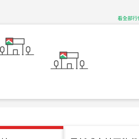
捷豹
台北市中山區長春路
看全部行
115
年
07
月 成交
十泉十美
台北市北投區光明路
115
年
07
月 成交
四維天廈
新竹市新竹市四維路
115
年
07
月 成交
菁英典藏
新竹市新竹市慈祥路
115
年
07
月 成交
長隄
新北市永和區環河西