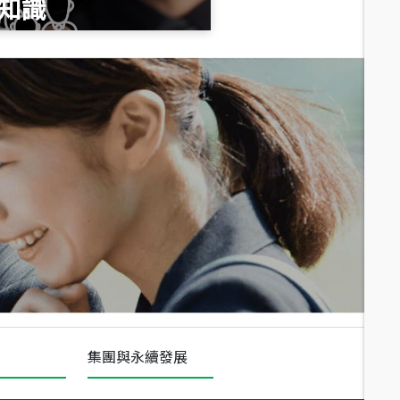
知識
總價
1,020
萬
總價
490
萬
總價
1,808
萬
集團與永續發展