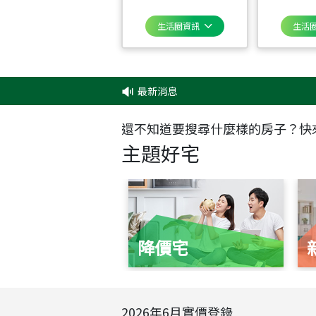
生活圈資訊
生活
最新消息
‧
還不知道要搜尋什麼樣的房子？快
主題好宅
降價宅
2026
年
6
月實價登錄