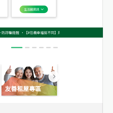
生活圈資訊
提醒
‧
【#信義幸福挺不同】用實力，讓升職免抽號碼牌！最新雇主品牌影片
友善租屋專區
新婚起家厝
總價