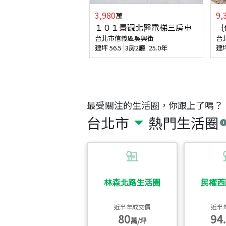
3,980
9,
萬
１０１景觀北醫電梯三房車
｛
台北市信義區吳興街
台
建坪
56.5
3房2廳
25.0年
建
最受關注的生活圈，你跟上了嗎？
台北市
熱門生活圈
林森北路生活圈
民權西
近半年成交價
近半
80
94.
萬/坪