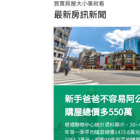
買賣房屋大小事就看
最新房訊新聞
新手爸爸不容易阿公
購屋總價多550萬
根據聯徵中心統計資料顯示，30~
年第一季平均購買總價1473.6
1063.2萬元，相較10年前平均購