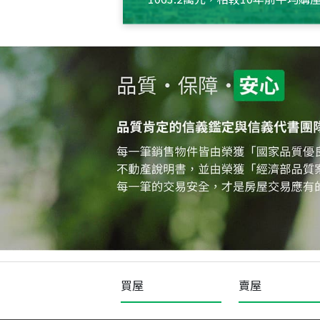
約550萬元，且貸款金額也多
買屋
賣屋