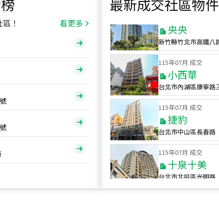
行榜
最新成交社區物件
115
年
07
月 成交
央央
社區！
看更多
新竹縣竹北市高鐵八
115
年
07
月 成交
小西華
台北市內湖區康寧路
115
年
07
月 成交
號
捷豹
台北市中山區長春路
號
115
年
07
月 成交
十泉十美
街
台北市北投區光明路
115
年
07
月 成交
四維天廈
新竹市新竹市四維路