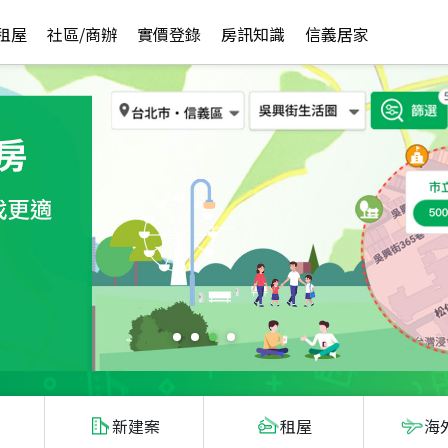
租屋
社區/商辦
實價登錄
房訊知識
信義居家
新建案
租屋
海