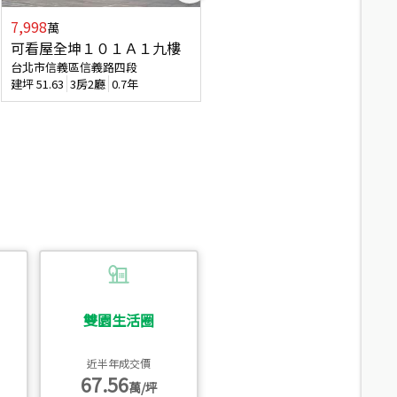
7,998
3,800
萬
萬
可看屋全坤１０１Ａ１九樓
信義區大空間美寓
台北市信義區信義路四段
台北市信義區大道路
建坪
51.63
3房2廳
0.7年
建坪
39.62
6房4廳(含加蓋)
51.9
雙園生活圈
近半年成交價
67.56
萬/坪