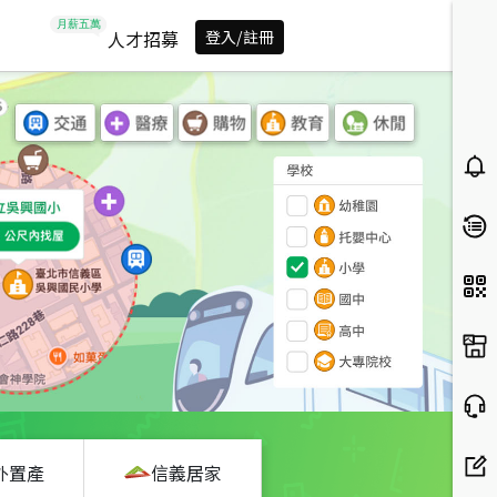
人才招募
登入/註冊
外置產
信義居家