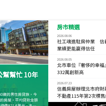
115
年
07
月 成交
菁英典藏
新竹市新竹市慈祥路
房市精選
115
年
07
月 成交
長隄
2026.08.06
新北市永和區環河西
社工魂進駐房仲業 信
業績更能贏得信任
115
年
07
月 成交
央央
2026.08.05
新竹縣竹北市高鐵八
北市車位『奢侈的幸福
115
年
07
月 成交
332萬創新高
幫幫忙 10年
小西華
台北市內湖區康寧路
2026.07.23
信義房屋辦理北市府財
115
年
07
月 成交
40歲的男性房貸族，今
不動產115年第2次標
捷豹
萬元的房屋，平均貸款金額
台北市中山區長春路
屋總價921.6萬元，多出