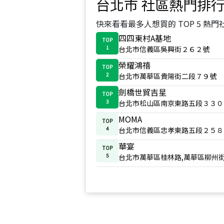
台北市
社區熱門排
快來看看最多人想買的 TOP 5 熱門
四四東村A基地
TOP
1
台北市信義區吳興街２６２號
榮耀鴻禧
TOP
2
台北市萬華區貴陽街二段７９號
劍橋世貿吉星
TOP
3
台北市松山區南京東路五段３３０
MOMA
TOP
4
台北市信義區忠孝東路五段２５８
華宴
TOP
5
台北市萬華區桂林路,萬華區柳州