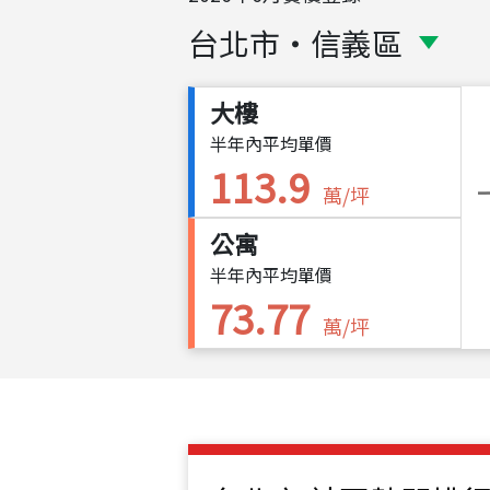
台北市
・
信義區
大樓
半年內平均單價
113.9
萬/坪
公寓
半年內平均單價
73.77
萬/坪