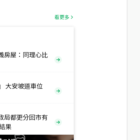
總價
1,808
萬
看更多
總價
530
萬
路二段
義房屋：同理心比
總價
5,800
萬
路
』 大安坡道車位
總價
1,938
萬
三段
政局都更分回市有
總價
售結果
1,350
萬