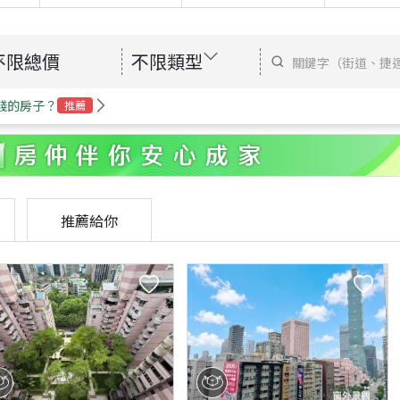
不限總價
不限類型
錢的房子？
推薦
推薦給你